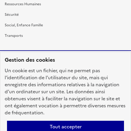
Ressources Humaines
Sécurité
Social, Enfance Famille
Transports
Gestion des cookies
RÉPUBLIQUE
Un cookie est un fichier, qui ne permet pas
FRANÇAISE
l’identification de l’utilisateur du site, mais qui
enregistre des informations relatives à la navigation
d’un ordinateur sur un site. Les données ainsi
obtenues visent à faciliter la navigation sur le site et
fonction-publique.gouv.fr
legifrance.gouv.fr
ont également vocation à permettre diverses mesures
de fréquentation.
gouvernement.fr
service-public.fr
data.gouv.fr
Tout accepter
Plan du site
Accessibilité : totalement conforme