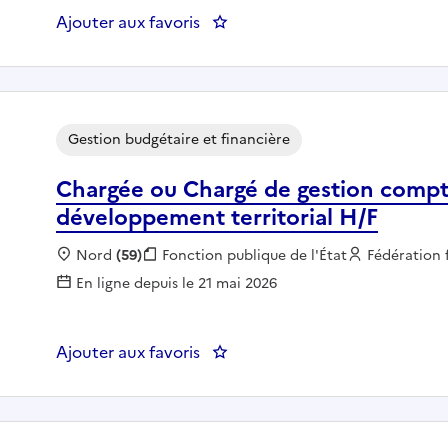
Ajouter aux favoris
: CHEF(FE) DU BUREAU FINANC
Gestion budgétaire et financière
Chargée ou Chargé de gestion compta
développement territorial H/F
Localisation :
Nord
(59)
Fonction publique :
Fonction publique de l'État
Employeur 
Fédération f
En ligne depuis le 21 mai 2026
Ajouter aux favoris
: Chargée ou Chargé de gestion 