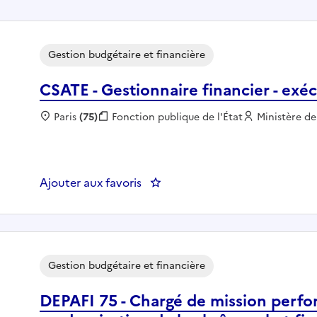
Gestion budgétaire et financière
CSATE - Gestionnaire financier - exé
Localisation :
Paris
(75)
Fonction publique :
Fonction publique de l'État
Employeur :
Ministère de 
Ajouter aux favoris
: CSATE - Gestionnaire financier
Gestion budgétaire et financière
DEPAFI 75 - Chargé de mission perfo