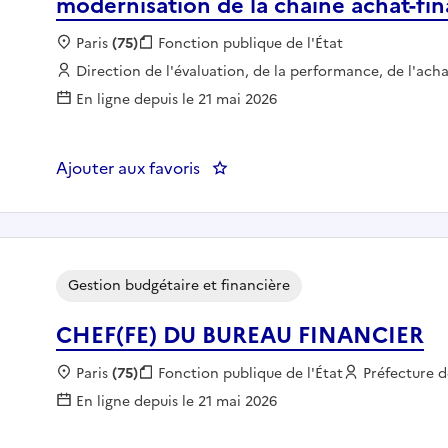
modernisation de la chaîne achat-fi
Localisation :
Paris
(75)
Fonction publique :
Fonction publique de l'État
Employeur :
Direction de l'évaluation, de la performance, de l'acha
En ligne depuis le 21 mai 2026
Ajouter aux favoris
: DEPAFI 75 - Chargé de mission
Gestion budgétaire et financière
CHEF(FE) DU BUREAU FINANCIER
Localisation :
Paris
(75)
Fonction publique :
Fonction publique de l'État
Employeur :
Préfecture d
En ligne depuis le 21 mai 2026