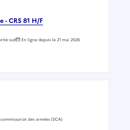
e - CRS 81 H/F
rité sud
En ligne depuis le 21 mai 2026
mptable - CRS 81 H/F
 :
 commissariat des armées (SCA)