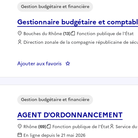
Gestion budgétaire et financière
Gestionnaire budgétaire et comptabl
Localisation :
Bouches du Rhône
(13)
Fonction publique :
Fonction publique de l'État
Employeur :
Direction zonale de la compagnie républicaine de sécu
Ajouter aux favoris
: Gestionnaire budgétaire et co
Gestion budgétaire et financière
AGENT D'ORDONNANCEMENT
Localisation :
Rhône
(69)
Fonction publique :
Fonction publique de l'État
Employeur
Service du
En ligne depuis le 21 mai 2026