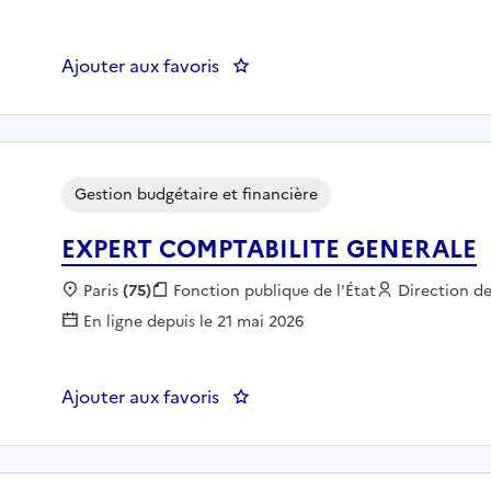
Ajouter aux favoris
: AGENT D'ORDONNANCEMEN
Gestion budgétaire et financière
EXPERT COMPTABILITE GENERALE
Localisation :
Paris
(75)
Fonction publique :
Fonction publique de l'État
Employeur :
Direction de
En ligne depuis le 21 mai 2026
Ajouter aux favoris
: EXPERT COMPTABILITE GENE