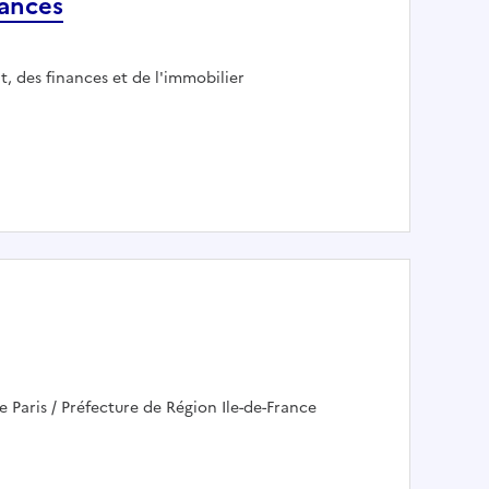
nances
t, des finances et de l'immobilier
 performance financière et modernisation de la chaîne ach
e Paris / Préfecture de Région Ile-de-France