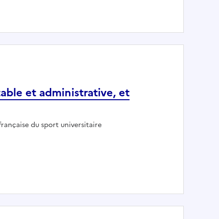
IER
ble et administrative, et
:
rançaise du sport universitaire
comptable et administrative, et développement territorial