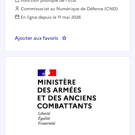
Fonction publique :
Fonction publique de l'État
Employeur :
Commissariat au Numérique de Défense (CND)
En ligne depuis le 11 mai 2026
Ajouter aux favoris
: ASSISTANT CONTROLEUR FIN