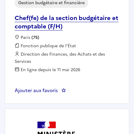
Gestion budgétaire et financière
Chef(fe) de la section budgétaire et
comptable (F/H)
Localisation :
Paris
(75)
Fonction publique :
Fonction publique de l'État
Employeur :
Direction des Finances, des Achats et des
Services
En ligne depuis le 11 mai 2026
Ajouter aux favoris
: Chef(fe) de la section budgétai