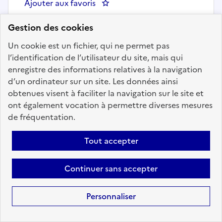
Ajouter aux favoris
: Chargé(e) de la gestion des dotat
Gestion des cookies
Un cookie est un fichier, qui ne permet pas
Précédent
1
57
58
59
60
l’identification de l’utilisateur du site, mais qui
61
62
63
78
Suivant
enregistre des informations relatives à la navigation
d’un ordinateur sur un site. Les données ainsi
Aller à la page
obtenues visent à faciliter la navigation sur le site et
ont également vocation à permettre diverses mesures
de fréquentation.
Tout accepter
Téléchargez dès à
présent l'application
Continuer sans accepter
mobile “Choisir le
service public”
Personnaliser
Avec l’application, retrouvez en
tous lieux et en toutes