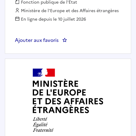
Fonction publique :
Fonction publique de l'État
Employeur :
Ministère de l'Europe et des Affaires étrangères
En ligne depuis le 10 juillet 2026
Ajouter aux favoris
: Attaché culturel (F/H) - Ambass