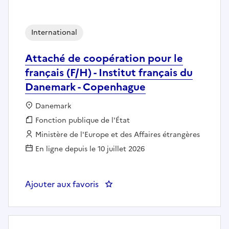
International
Attaché de coopération pour le
français (F/H) - Institut français du
Danemark - Copenhague
Localisation :
Danemark
Fonction publique :
Fonction publique de l'État
Employeur :
Ministère de l'Europe et des Affaires étrangères
En ligne depuis le 10 juillet 2026
Ajouter aux favoris
: Attaché de coopération pour le