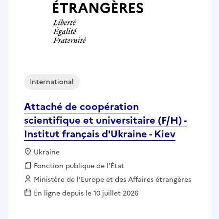
International
Attaché de coopération
scientifique et universitaire (F/H) -
Institut français d'Ukraine - Kiev
Localisation :
Ukraine
Fonction publique :
Fonction publique de l'État
Employeur :
Ministère de l'Europe et des Affaires étrangères
En ligne depuis le 10 juillet 2026