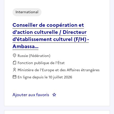
International
Conseiller de coopération et
d'action culturelle / Directeur
d'établissement culturel (F/H) -
Ambassa...
Localisation :
Russie (Fédération)
Fonction publique :
Fonction publique de l'État
Employeur :
Ministère de l'Europe et des Affaires étrangères
En ligne depuis le 10 juillet 2026
Ajouter aux favoris
: Conseiller de coopération et d'a