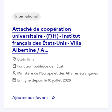
International
Attaché de coopération
universitaire - (F/H) - Institut
français des États-Unis - Villa
Albertine / A...
Localisation :
Etats Unis
Fonction publique :
Fonction publique de l'État
Employeur :
Ministère de l'Europe et des Affaires étrangères
En ligne depuis le 10 juillet 2026
Ajouter aux favoris
: Attaché de coopération universita