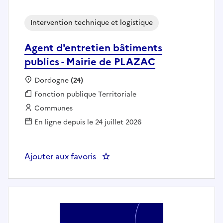
Intervention technique et logistique
Agent d'entretien bâtiments
publics - Mairie de PLAZAC
Localisation :
Dordogne
(24)
Fonction publique :
Fonction publique Territoriale
Employeur :
Communes
En ligne depuis le 24 juillet 2026
Ajouter aux favoris
: Agent d'entretien bâtiments pu