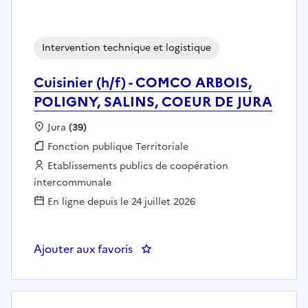
Intervention technique et logistique
Cuisinier (h/f) - COMCO ARBOIS,
POLIGNY, SALINS, COEUR DE JURA
Localisation :
Jura
(39)
Fonction publique :
Fonction publique Territoriale
Employeur :
Etablissements publics de coopération
intercommunale
En ligne depuis le 24 juillet 2026
Ajouter aux favoris
: Cuisinier (h/f) - COMCO ARBO