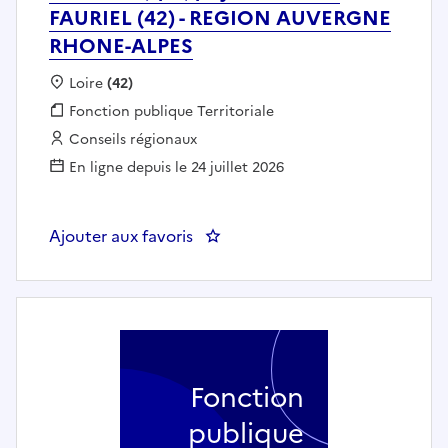
FAURIEL (42) - REGION AUVERGNE
RHONE-ALPES
Localisation :
Loire
(42)
Fonction publique :
Fonction publique Territoriale
Employeur :
Conseils régionaux
En ligne depuis le 24 juillet 2026
Ajouter aux favoris
: AGENT DE PROPRETE DES LOCA
Fonction
publique