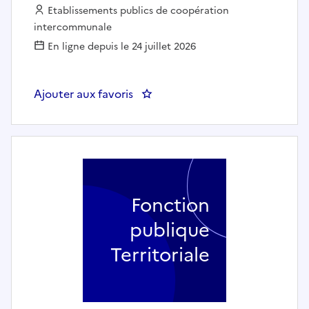
Employeur :
Etablissements publics de coopération
intercommunale
En ligne depuis le 24 juillet 2026
Ajouter aux favoris
: Agent polyvalent de restaura
Fonction
publique
Territoriale