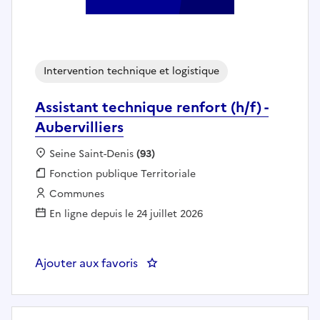
Intervention technique et logistique
Assistant technique renfort (h/f) -
Aubervilliers
Localisation :
Seine Saint-Denis
(93)
Fonction publique :
Fonction publique Territoriale
Employeur :
Communes
En ligne depuis le 24 juillet 2026
Ajouter aux favoris
: Assistant technique renfort (h/f)