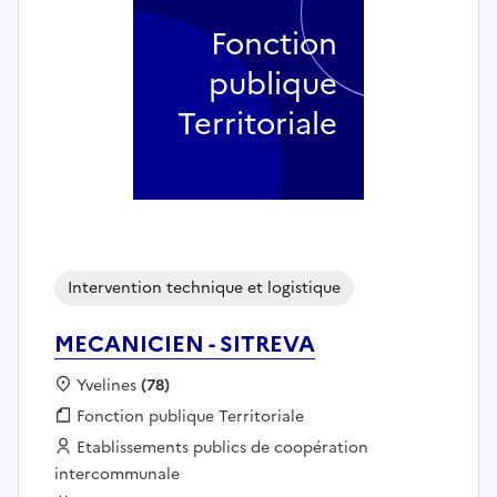
Fonction
publique
Territoriale
Intervention technique et logistique
MECANICIEN - SITREVA
Localisation :
Yvelines
(78)
Fonction publique :
Fonction publique Territoriale
Employeur :
Etablissements publics de coopération
intercommunale