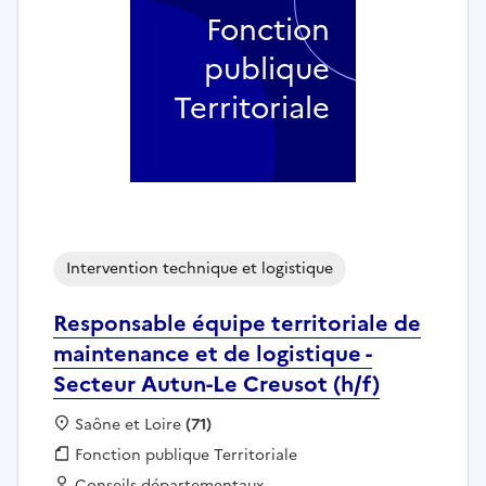
Fonction
publique
Territoriale
Intervention technique et logistique
Responsable équipe territoriale de
maintenance et de logistique -
Secteur Autun-Le Creusot (h/f)
Localisation :
Saône et Loire
(71)
Fonction publique :
Fonction publique Territoriale
Employeur :
Conseils départementaux