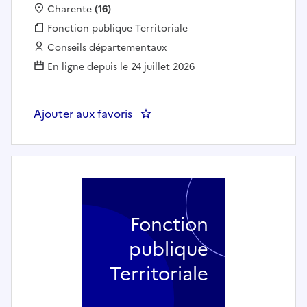
Localisation :
Charente
(16)
Fonction publique :
Fonction publique Territoriale
Employeur :
Conseils départementaux
En ligne depuis le 24 juillet 2026
Ajouter aux favoris
: Coordonnateur des politique
Fonction
publique
Territoriale