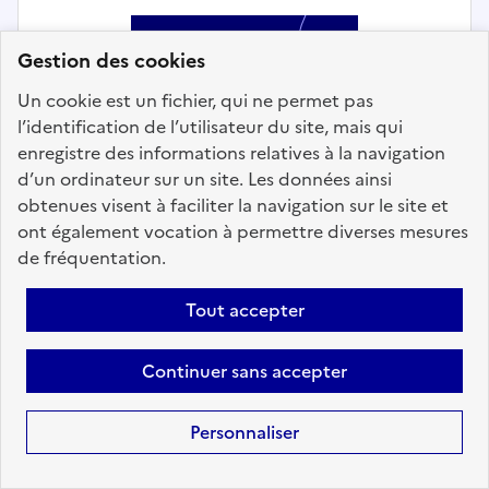
Gestion des cookies
Fonction
Un cookie est un fichier, qui ne permet pas
publique
l’identification de l’utilisateur du site, mais qui
enregistre des informations relatives à la navigation
Territoriale
d’un ordinateur sur un site. Les données ainsi
obtenues visent à faciliter la navigation sur le site et
ont également vocation à permettre diverses mesures
de fréquentation.
Tout accepter
Intervention technique et logistique
Continuer sans accepter
Agent de propreté - MAIRIE DE
CARQUEFOU
Personnaliser
Localisation :
Loire Atlantique
(44)
Fonction publique :
Fonction publique Territoriale