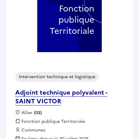
Fonction
publique
Territoriale
Intervention technique et logistique
Adjoint technique polyvalent -
SAINT VICTOR
Localisation :
Allier
(03)
Fonction publique :
Fonction publique Territoriale
Employeur :
Communes
En ligne depuis le 30 juillet 2026