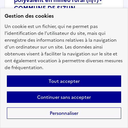
COMMUNE DE SIZUN
Gestion des cookies
Localisation :
Finistère
(29)
Un cookie est un fichier, qui ne permet pas
Fonction publique :
Fonction publique Territoriale
l’identification de l’utilisateur du site, mais qui
Employeur :
Communes
enregistre des informations relatives à la navigation
En ligne depuis le 30 juillet 2026
d’un ordinateur sur un site. Les données ainsi
obtenues visent à faciliter la navigation sur le site et
ont également vocation à permettre diverses mesures
Ajouter aux favoris
: Agent des interventions techn
de fréquentation.
Tout accepter
Précédent
1
89
90
91
92
Continuer sans accepter
93
94
95
200
Suivant
Aller à la page
Personnaliser