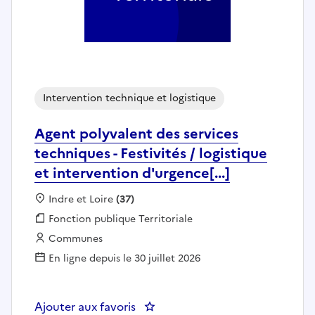
Intervention technique et logistique
Agent polyvalent des services
techniques - Festivités / logistique
et intervention d'urgence[...]
Localisation :
Indre et Loire
(37)
Fonction publique :
Fonction publique Territoriale
Employeur :
Communes
En ligne depuis le 30 juillet 2026
Ajouter aux favoris
: Agent polyvalent des services te