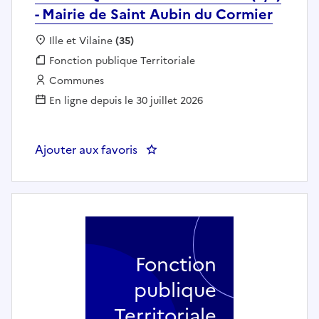
- Mairie de Saint Aubin du Cormier
Localisation :
Ille et Vilaine
(35)
Fonction publique :
Fonction publique Territoriale
Employeur :
Communes
En ligne depuis le 30 juillet 2026
Ajouter aux favoris
: CHEF ÉQUIPE ESPACES VERTS (h/
Fonction
publique
Territoriale