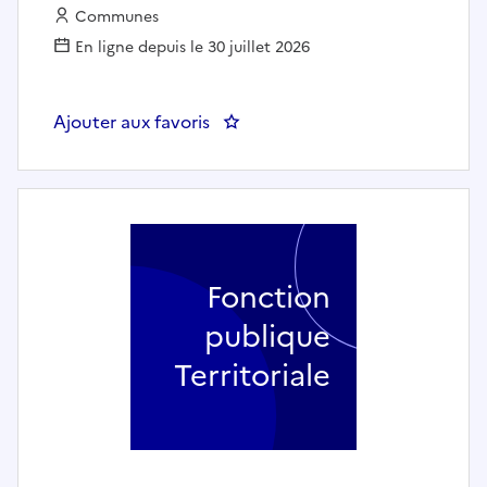
Employeur :
Communes
En ligne depuis le 30 juillet 2026
Ajouter aux favoris
: Agent technique - ARBONNE L
Fonction
publique
Territoriale