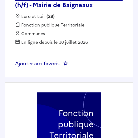
(h/f) - Mairie de Baigneaux
Localisation :
Eure et Loir
(28)
Fonction publique :
Fonction publique Territoriale
Employeur :
Communes
En ligne depuis le 30 juillet 2026
Ajouter aux favoris
: Agent d'entretien des espaces v
Fonction
publique
Territoriale