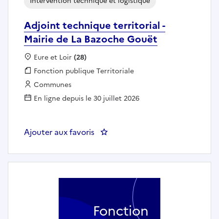
Intervention technique et logistique
Adjoint technique territorial -
Mairie de La Bazoche Gouët
Localisation :
Eure et Loir
(28)
Fonction publique :
Fonction publique Territoriale
Employeur :
Communes
En ligne depuis le 30 juillet 2026
Ajouter aux favoris
: Adjoint technique territorial -
Fonction