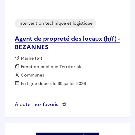
Intervention technique et logistique
Agent de propreté des locaux (h/f) -
BEZANNES
Localisation :
Marne
(51)
Fonction publique :
Fonction publique Territoriale
Employeur :
Communes
En ligne depuis le 30 juillet 2026
Ajouter aux favoris
: Agent de propreté des locaux 