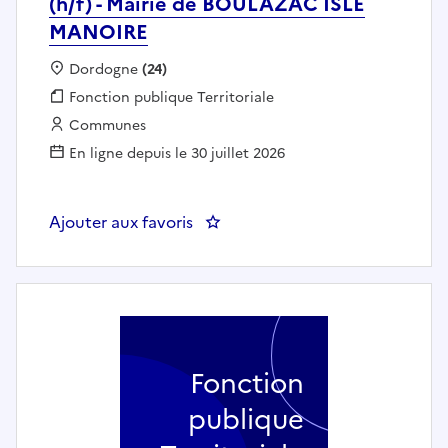
(h/f) - Mairie de BOULAZAC ISLE
MANOIRE
Localisation :
Dordogne
(24)
Fonction publique :
Fonction publique Territoriale
Employeur :
Communes
En ligne depuis le 30 juillet 2026
Ajouter aux favoris
: Agent d'entretien des espaces
Fonction
publique