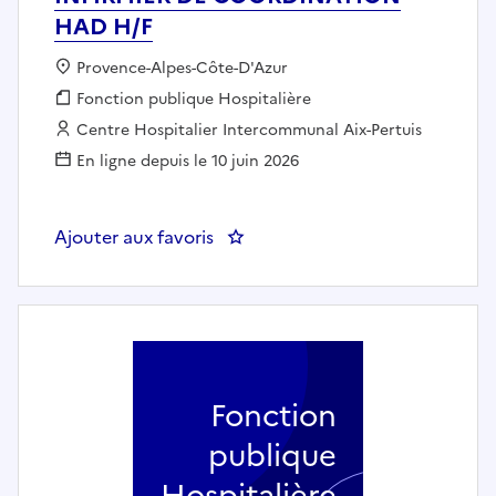
HAD H/F
Localisation :
Provence-Alpes-Côte-D'Azur
Fonction publique :
Fonction publique Hospitalière
Employeur :
Centre Hospitalier Intercommunal Aix-Pertuis
En ligne depuis le 10 juin 2026
Ajouter aux favoris
: INFIRMIER DE COORDINATION
Fonction
publique
Hospitalière