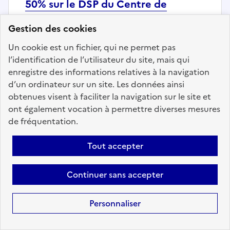
50% sur le DSP du Centre de
Détention
Gestion des cookies
Localisation :
Meurthe et Moselle
(54)
Un cookie est un fichier, qui ne permet pas
Fonction publique :
Fonction publique Hospitalière
l’identification de l’utilisateur du site, mais qui
Employeur :
Centre Psychothérapique de Nancy
enregistre des informations relatives à la navigation
En ligne depuis le 10 juin 2026
d’un ordinateur sur un site. Les données ainsi
obtenues visent à faciliter la navigation sur le site et
ont également vocation à permettre diverses mesures
Ajouter aux favoris
: Infirmier.e à 50% sur le DSP d
de fréquentation.
Tout accepter
Précédent
1
137
138
139
Continuer sans accepter
140
141
142
143
200
Suivant
Personnaliser
Aller à la page