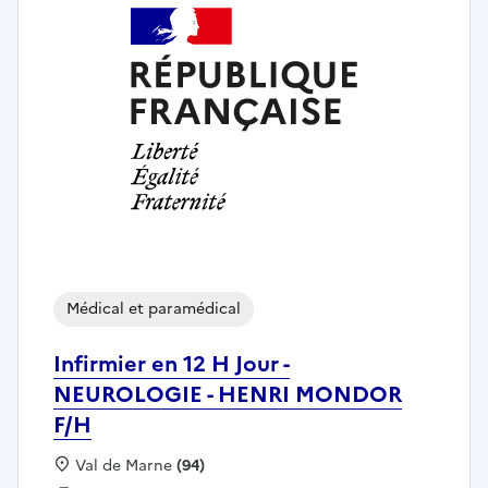
Médical et paramédical
Infirmier en 12 H Jour -
NEUROLOGIE - HENRI MONDOR
F/H
Localisation :
Val de Marne
(94)