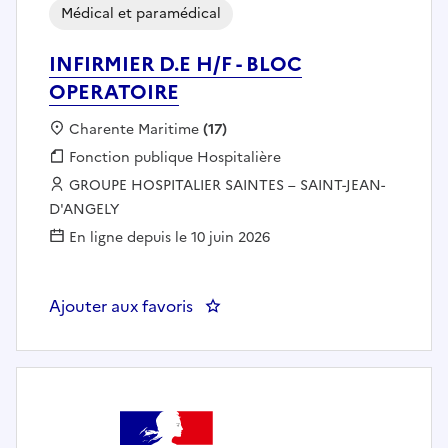
Médical et paramédical
INFIRMIER D.E H/F - BLOC
OPERATOIRE
Localisation :
Charente Maritime
(17)
Fonction publique :
Fonction publique Hospitalière
Employeur :
GROUPE HOSPITALIER SAINTES – SAINT-JEAN-
D'ANGELY
En ligne depuis le 10 juin 2026
Ajouter aux favoris
: INFIRMIER D.E H/F - BLOC OPE