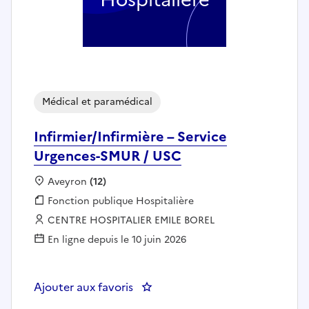
Médical et paramédical
Infirmier/Infirmière – Service
Urgences-SMUR / USC
Localisation :
Aveyron
(12)
Fonction publique :
Fonction publique Hospitalière
Employeur :
CENTRE HOSPITALIER EMILE BOREL
En ligne depuis le 10 juin 2026
Ajouter aux favoris
: Infirmier/Infirmière – Service