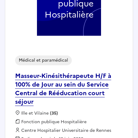
publique
Hospitalière
Médical et paramédical
Masseur-Kinésithérapeute H/F à
100% de Jour au sein du Service
Central de Rééducation court
séjour
Localisation :
Ille et Vilaine
(35)
Fonction publique :
Fonction publique Hospitalière
Employeur :
Centre Hospitalier Universitaire de Rennes