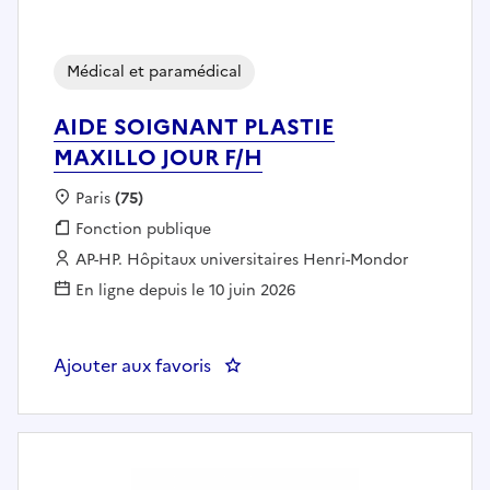
Médical et paramédical
AIDE SOIGNANT PLASTIE
MAXILLO JOUR F/H
Localisation :
Paris
(75)
Fonction publique :
Fonction publique
Employeur :
AP-HP. Hôpitaux universitaires Henri-Mondor
En ligne depuis le 10 juin 2026
Ajouter aux favoris
: AIDE SOIGNANT PLASTIE MAXI