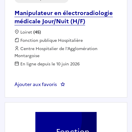
Manipulateur en électroradiologie
médicale Jour/Nuit (H/F)
Localisation :
Loiret
(45)
Fonction publique :
Fonction publique Hospitalière
Employeur :
Centre Hospitalier de l'Agglomération
Montargoise
En ligne depuis le 10 juin 2026
Ajouter aux favoris
: Manipulateur en électroradiolo
Fonction