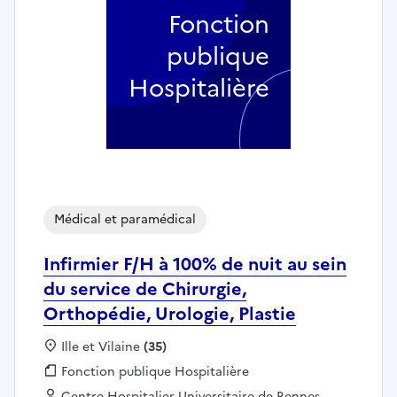
Fonction
publique
Hospitalière
Médical et paramédical
Infirmier F/H à 100% de nuit au sein
du service de Chirurgie,
Orthopédie, Urologie, Plastie
Localisation :
Ille et Vilaine
(35)
Fonction publique :
Fonction publique Hospitalière
Employeur :
Centre Hospitalier Universitaire de Rennes