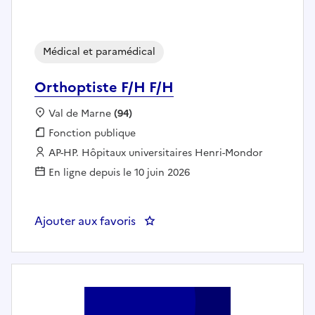
Médical et paramédical
Orthoptiste F/H F/H
Localisation :
Val de Marne
(94)
Fonction publique :
Fonction publique
Employeur :
AP-HP. Hôpitaux universitaires Henri-Mondor
En ligne depuis le 10 juin 2026
Ajouter aux favoris
: Orthoptiste F/H F/H