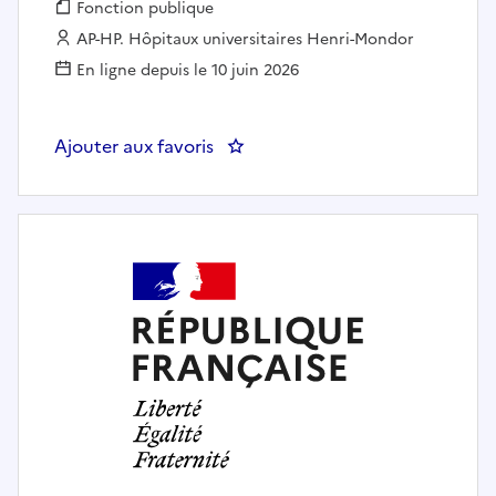
Fonction publique :
Fonction publique
Employeur :
AP-HP. Hôpitaux universitaires Henri-Mondor
En ligne depuis le 10 juin 2026
Ajouter aux favoris
: Infirmier en 12 H Jour - NEU