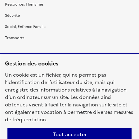
Ressources Humaines
Sécurité
Social, Enfance Famille
Transports
Gestion des cookies
RÉPUBLIQUE
Un cookie est un fichier, qui ne permet pas
FRANÇAISE
l’identification de l’utilisateur du site, mais qui
enregistre des informations relatives à la navigation
d’un ordinateur sur un site. Les données ainsi
obtenues visent à faciliter la navigation sur le site et
fonction-publique.gouv.fr
legifrance.gouv.fr
ont également vocation à permettre diverses mesures
de fréquentation.
gouvernement.fr
service-public.fr
data.gouv.fr
Tout accepter
Plan du site
Accessibilité : totalement conforme