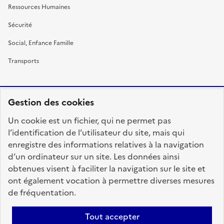
Ressources Humaines
Sécurité
Social, Enfance Famille
Transports
Gestion des cookies
RÉPUBLIQUE
Un cookie est un fichier, qui ne permet pas
FRANÇAISE
l’identification de l’utilisateur du site, mais qui
enregistre des informations relatives à la navigation
d’un ordinateur sur un site. Les données ainsi
obtenues visent à faciliter la navigation sur le site et
fonction-publique.gouv.fr
legifrance.gouv.fr
ont également vocation à permettre diverses mesures
de fréquentation.
gouvernement.fr
service-public.fr
data.gouv.fr
Tout accepter
Plan du site
Accessibilité : totalement conforme