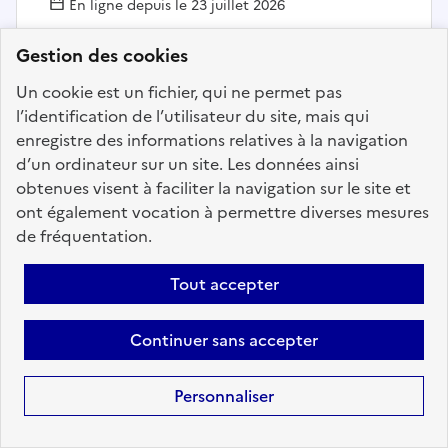
En ligne depuis le 23 juillet 2026
Gestion des cookies
Ajouter aux favoris
: Administrateur Systèmes, Rése
Un cookie est un fichier, qui ne permet pas
l’identification de l’utilisateur du site, mais qui
enregistre des informations relatives à la navigation
d’un ordinateur sur un site. Les données ainsi
Précédent
1
31
32
33
34
obtenues visent à faciliter la navigation sur le site et
35
36
37
137
Suivant
ont également vocation à permettre diverses mesures
de fréquentation.
Aller à la page
Tout accepter
Continuer sans accepter
Téléchargez dès à
Personnaliser
présent l'application
mobile “Choisir le