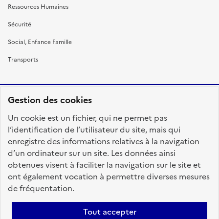
Ressources Humaines
Sécurité
Social, Enfance Famille
Transports
Gestion des cookies
RÉPUBLIQUE
Un cookie est un fichier, qui ne permet pas
FRANÇAISE
l’identification de l’utilisateur du site, mais qui
enregistre des informations relatives à la navigation
d’un ordinateur sur un site. Les données ainsi
obtenues visent à faciliter la navigation sur le site et
fonction-publique.gouv.fr
legifrance.gouv.fr
ont également vocation à permettre diverses mesures
de fréquentation.
gouvernement.fr
service-public.fr
data.gouv.fr
Tout accepter
Plan du site
Accessibilité : totalement conforme