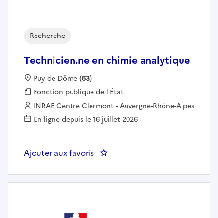
Recherche
Technicien.ne en chimie analytique
Localisation :
Puy de Dôme
(63)
Fonction publique :
Fonction publique de l'État
Employeur :
INRAE Centre Clermont - Auvergne-Rhône-Alpes
En ligne depuis le 16 juillet 2026
Ajouter aux favoris
: Technicien.ne en chimie analyt