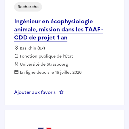
Recherche
Ingénieur en écophysiologie
animale, mission dans les TAAF -
CDD de projet 1 an
Localisation :
Bas Rhin
(67)
Fonction publique :
Fonction publique de l'État
Employeur :
Université de Strasbourg
En ligne depuis le 16 juillet 2026
Ajouter aux favoris
: Ingénieur en écophysiologie an