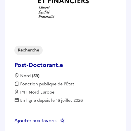
Recherche
Post-Doctorant.e
Localisation :
Nord
(59)
Fonction publique :
Fonction publique de l'État
Employeur :
IMT Nord Europe
En ligne depuis le 16 juillet 2026
Ajouter aux favoris
: Post-Doctorant.e