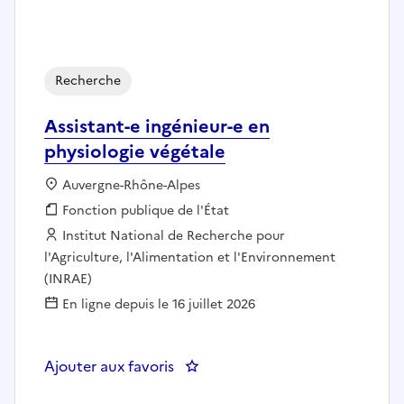
Recherche
Assistant-e ingénieur-e en
physiologie végétale
Localisation :
Auvergne-Rhône-Alpes
Fonction publique :
Fonction publique de l'État
Employeur :
Institut National de Recherche pour
l'Agriculture, l'Alimentation et l'Environnement
(INRAE)
En ligne depuis le 16 juillet 2026
Ajouter aux favoris
: Assistant-e ingénieur-e en phys