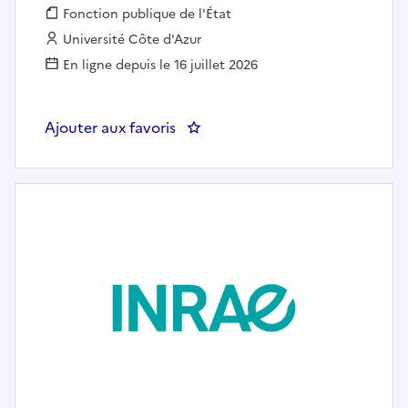
Fonction publique :
Fonction publique de l'État
Employeur :
Université Côte d'Azur
En ligne depuis le 16 juillet 2026
Ajouter aux favoris
: Post-doctorant/e en Chimie Mo