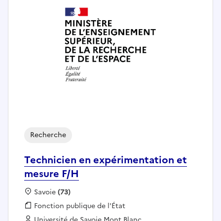
Recherche
Technicien en expérimentation et
mesure F/H
Localisation :
Savoie
(73)
Fonction publique :
Fonction publique de l'État
Employeur :
Université de Savoie Mont Blanc