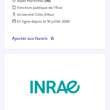
Localisation :
Alpes Maritimes
(06)
Fonction publique :
Fonction publique de l'État
Employeur :
Université Côte d'Azur
En ligne depuis le 16 juillet 2026
Ajouter aux favoris
: Post-doctorant/e