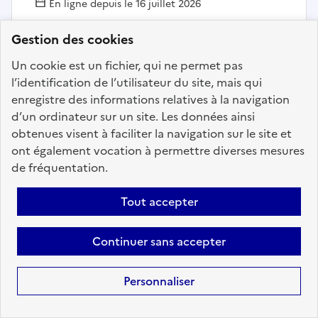
En ligne depuis le 16 juillet 2026
Gestion des cookies
Ajouter aux favoris
: Chargé de mission communicat
Un cookie est un fichier, qui ne permet pas
l’identification de l’utilisateur du site, mais qui
enregistre des informations relatives à la navigation
d’un ordinateur sur un site. Les données ainsi
Précédent
1
34
35
36
37
obtenues visent à faciliter la navigation sur le site et
38
39
40
76
Suivant
ont également vocation à permettre diverses mesures
de fréquentation.
Aller à la page
Tout accepter
Continuer sans accepter
Téléchargez dès à
Personnaliser
présent l'application
mobile “Choisir le