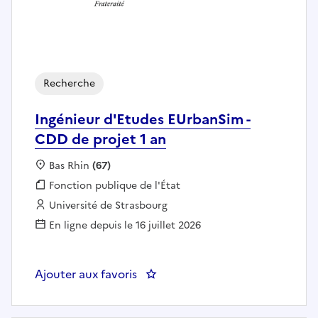
Recherche
Ingénieur d'Etudes EUrbanSim -
CDD de projet 1 an
Localisation :
Bas Rhin
(67)
Fonction publique :
Fonction publique de l'État
Employeur :
Université de Strasbourg
En ligne depuis le 16 juillet 2026
Ajouter aux favoris
: Ingénieur d'Etudes EUrbanSim 