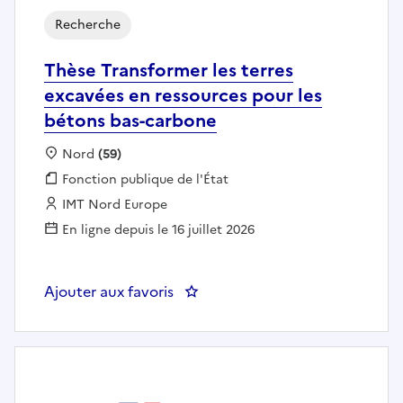
Recherche
Thèse Transformer les terres
excavées en ressources pour les
bétons bas-carbone
Localisation :
Nord
(59)
Fonction publique :
Fonction publique de l'État
Employeur :
IMT Nord Europe
En ligne depuis le 16 juillet 2026
Ajouter aux favoris
: Thèse Transformer les terres e