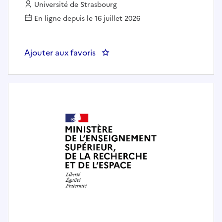
Employeur :
Université de Strasbourg
En ligne depuis le 16 juillet 2026
Ajouter aux favoris
: Technicien en éthologie/physio