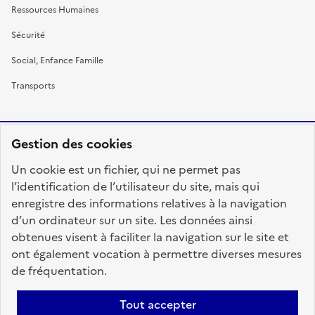
Ressources Humaines
Sécurité
Social, Enfance Famille
Transports
Gestion des cookies
RÉPUBLIQUE
Un cookie est un fichier, qui ne permet pas
FRANÇAISE
l’identification de l’utilisateur du site, mais qui
enregistre des informations relatives à la navigation
d’un ordinateur sur un site. Les données ainsi
obtenues visent à faciliter la navigation sur le site et
fonction-publique.gouv.fr
legifrance.gouv.fr
ont également vocation à permettre diverses mesures
de fréquentation.
gouvernement.fr
service-public.fr
data.gouv.fr
Tout accepter
Plan du site
Accessibilité : totalement conforme