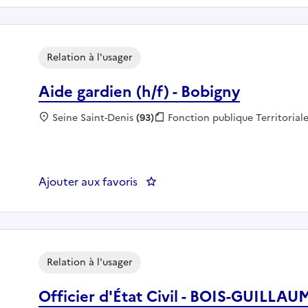
Relation à l'usager
Aide gardien (h/f) - Bobigny
Localisation :
Seine Saint-Denis
(93)
Fonction publique :
Fonction publique Territorial
Ajouter aux favoris
: Aide gardien (h/f) - Bobigny
Relation à l'usager
Officier d'État Civil - BOIS-GUILLAU