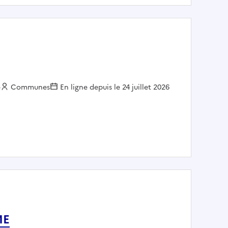
e
Employeur :
Communes
En ligne depuis le 24 juillet 2026
ME