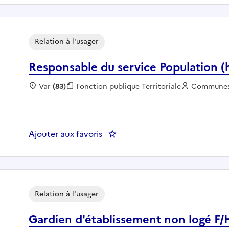
Relation à l'usager
Responsable du service Population 
Localisation :
Var
(83)
Fonction publique :
Fonction publique Territoriale
Employeur 
Commune
Ajouter aux favoris
: Responsable du service Popul
Relation à l'usager
Gardien d'établissement non logé F/