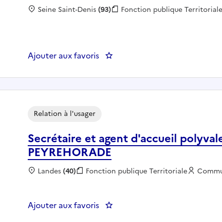
Localisation :
Seine Saint-Denis
(93)
Fonction publique :
Fonction publique Territorial
Ajouter aux favoris
: Gardien non logé (h/f) - Bobig
Relation à l'usager
Secrétaire et agent d'accueil poly
PEYREHORADE
Localisation :
Landes
(40)
Fonction publique :
Fonction publique Territoriale
Employ
Commu
Ajouter aux favoris
: Secrétaire et agent d'accue