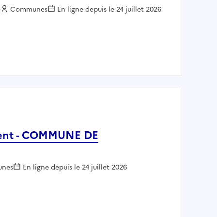
e
Employeur :
Communes
En ligne depuis le 24 juillet 2026
ny
valent - COMMUNE DE
eur :
nes
En ligne depuis le 24 juillet 2026
il polyvalent - COMMUNE DE PEYREHORADE