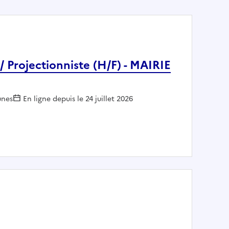
 / Projectionniste (H/F) - MAIRIE
ur :
nes
En ligne depuis le 24 juillet 2026
 caisse / Projectionniste (H/F) - MAIRIE LA FLÈCHE