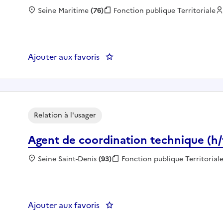
Localisation :
Seine Maritime
(76)
Fonction publique :
Fonction publique Territoriale
Ajouter aux favoris
: Officier d'État Civil - BOIS-G
Relation à l'usager
Agent de coordination technique (h/
Localisation :
Seine Saint-Denis
(93)
Fonction publique :
Fonction publique Territorial
Ajouter aux favoris
: Agent de coordination techniq