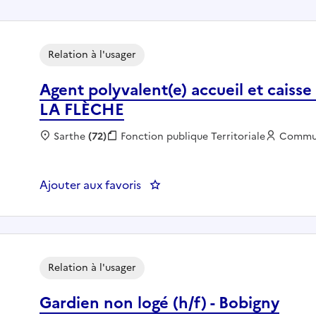
Relation à l'usager
Agent polyvalent(e) accueil et caisse
LA FLÈCHE
Localisation :
Sarthe
(72)
Fonction publique :
Fonction publique Territoriale
Employe
Commu
Ajouter aux favoris
: Agent polyvalent(e) accueil et
Relation à l'usager
Gardien non logé (h/f) - Bobigny