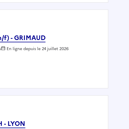
(h/f) - GRIMAUD
:
s
En ligne depuis le 24 juillet 2026
ation (h/f) - GRIMAUD
H - LYON