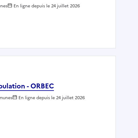
ur :
nes
En ligne depuis le 24 juillet 2026
ogé F/H - LYON
pulation - ORBEC
oyeur :
munes
En ligne depuis le 24 juillet 2026
 et population - ORBEC