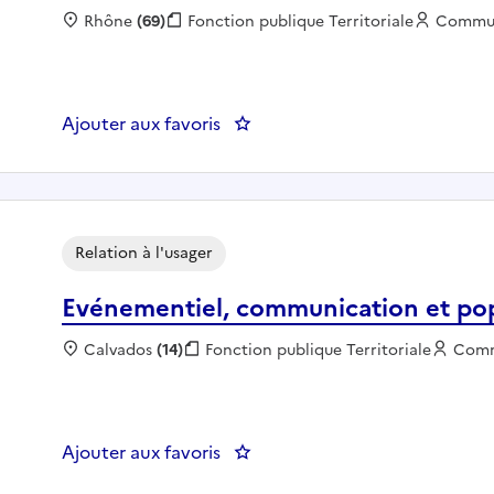
Localisation :
Rhône
(69)
Fonction publique :
Fonction publique Territoriale
Employe
Commu
Ajouter aux favoris
: Gardien d'établissement non l
Relation à l'usager
Evénementiel, communication et po
Localisation :
Calvados
(14)
Fonction publique :
Fonction publique Territoriale
Empl
Com
Ajouter aux favoris
: Evénementiel, communication