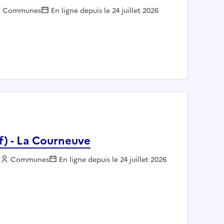
Employeur :
Communes
En ligne depuis le 24 juillet 2026
UILLAUME
f) - La Courneuve
e
Employeur :
Communes
En ligne depuis le 24 juillet 2026
ue (h/f) - La Courneuve