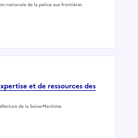
eur :
on nationale de la police aux frontières
rontière DPAF ROISSY CDG
expertise et de ressources des
mployeur :
éfecture de la Seine-Maritime
ntre d'expertise et de ressources des titres Permis de condui