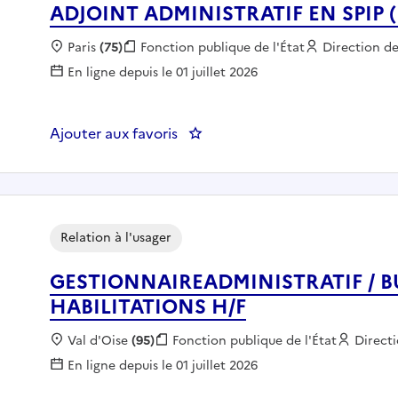
ADJOINT ADMINISTRATIF EN SPIP (
Localisation :
Paris
(75)
Fonction publique :
Fonction publique de l'État
Employeur :
Direction de
En ligne depuis le 01 juillet 2026
Ajouter aux favoris
: ADJOINT ADMINISTRATIF EN SP
Relation à l'usager
GESTIONNAIREADMINISTRATIF / B
HABILITATIONS H/F
Localisation :
Val d'Oise
(95)
Fonction publique :
Fonction publique de l'État
Employ
Directi
En ligne depuis le 01 juillet 2026