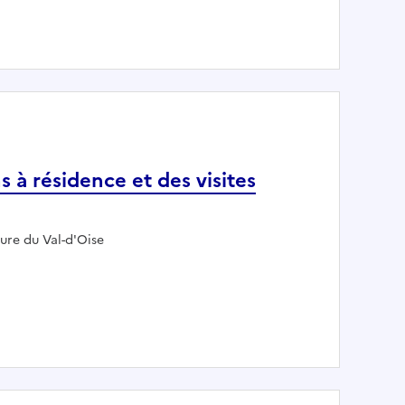
F / BUREAU ENQUETES ET HABILITATIONS H/F
s à résidence et des visites
eur :
ure du Val-d'Oise
nations à résidence et des visites domiciliaires