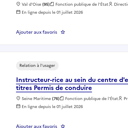
Localisation :
Val d'Oise
(95)
Fonction publique :
Fonction publique de l'État
Employ
Directi
En ligne depuis le 01 juillet 2026
Ajouter aux favoris
: Assistant au contrôle transf
Relation à l'usager
Instructeur-rice au sein du centre d'
titres Permis de conduire
Localisation :
Seine Maritime
(76)
Fonction publique :
Fonction publique de l'État
E
Pr
En ligne depuis le 01 juillet 2026
Ajouter aux favoris
: Instructeur-rice au sein du ce