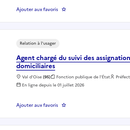
Ajouter aux favoris
: GESTIONNAIREADMINISTRATI
Relation à l'usager
Agent chargé du suivi des assignation
domiciliaires
Localisation :
Val d'Oise
(95)
Fonction publique :
Fonction publique de l'État
Employ
Préfect
En ligne depuis le 01 juillet 2026
Ajouter aux favoris
: Agent chargé du suivi des assig