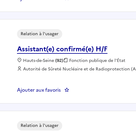
Relation à l'usager
Assistant(e) confirmé(e) H/F
Localisation :
Hauts-de-Seine
(92)
Fonction publique :
Fonction publique de l'État
Employeur :
Autorité de Sûreté Nucléaire et de Radioprotection (
Ajouter aux favoris
: Assistant(e) confirmé(e) H/F
Relation à l'usager