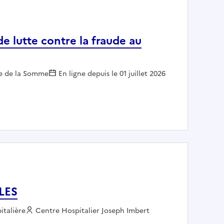
e lutte contre la fraude au
r :
re de la Somme
En ligne depuis le 01 juillet 2026
bureau de lutte contre la fraude au CERT CIV (Supp)
LES
italière
Employeur :
Centre Hospitalier Joseph Imbert