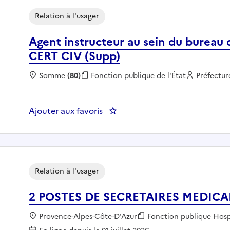
Relation à l'usager
Agent instructeur au sein du bureau d
CERT CIV (Supp)
Localisation :
Somme
(80)
Fonction publique :
Fonction publique de l'État
Employeu
Préfectu
Ajouter aux favoris
: Agent instructeur au sein du 
Relation à l'usager
2 POSTES DE SECRETAIRES MEDICA
Localisation :
Provence-Alpes-Côte-D'Azur
Fonction publique :
Fonction publique Hosp