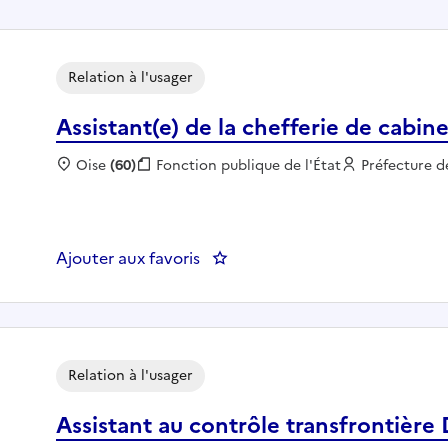
Relation à l'usager
Assistant(e) de la chefferie de cabin
Localisation :
Oise
(60)
Fonction publique :
Fonction publique de l'État
Employeur :
Préfecture d
Ajouter aux favoris
: Assistant(e) de la chefferie de
Relation à l'usager
Assistant au contrôle transfrontiè