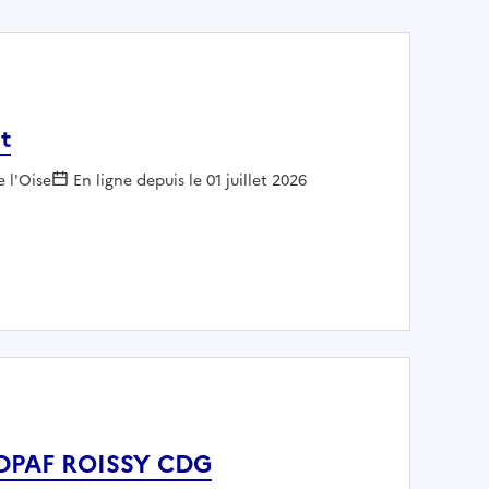
et
e l'Oise
En ligne depuis le 01 juillet 2026
 cabinet
re DPAF ROISSY CDG