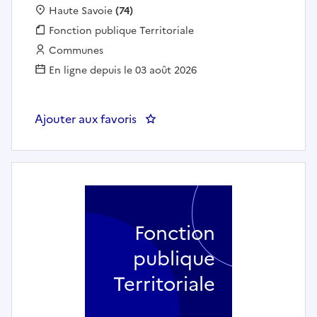
Localisation :
Haute Savoie
(74)
Fonction publique :
Fonction publique Territoriale
Employeur :
Communes
En ligne depuis le 03 août 2026
Ajouter aux favoris
: Assistant(e) de Gestion Adminis
Fonction
publique
Territoriale