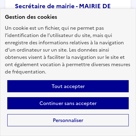
Secrétaire de mairie - MAIRIE DE
LICHTENBERG
Gestion des cookies
Localisation :
Bas Rhin
(67)
Un cookie est un fichier, qui ne permet pas
Fonction publique :
Fonction publique Territoriale
l’identification de l’utilisateur du site, mais qui
enregistre des informations relatives à la navigation
Employeur :
Communes
d’un ordinateur sur un site. Les données ainsi
En ligne depuis le 03 août 2026
obtenues visent à faciliter la navigation sur le site et
ont également vocation à permettre diverses mesures
de fréquentation.
Ajouter aux favoris
: Secrétaire de mairie - MAIRIE
Tout accepter
Précédent
1
21
22
23
24
Continuer sans accepter
25
26
27
200
Suivant
Personnaliser
Aller à la page