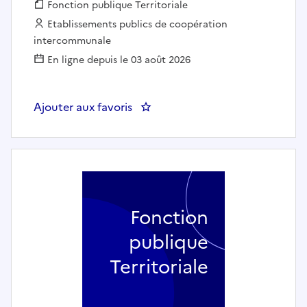
Fonction publique :
Fonction publique Territoriale
Employeur :
Etablissements publics de coopération
intercommunale
En ligne depuis le 03 août 2026
Ajouter aux favoris
: Agent(e) polyvalent(e) gestion
Fonction
publique
Territoriale