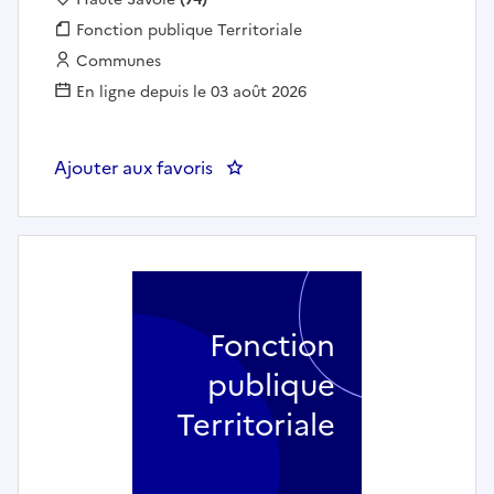
Fonction publique :
Fonction publique Territoriale
Employeur :
Communes
En ligne depuis le 03 août 2026
Ajouter aux favoris
: Assistant de gestion administr
Fonction
publique
Territoriale