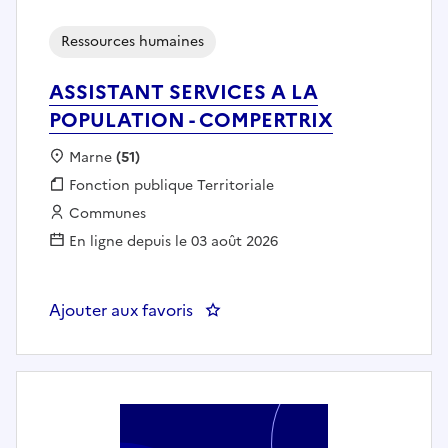
Ressources humaines
ASSISTANT SERVICES A LA
POPULATION - COMPERTRIX
Localisation :
Marne
(51)
Fonction publique :
Fonction publique Territoriale
Employeur :
Communes
En ligne depuis le 03 août 2026
Ajouter aux favoris
: ASSISTANT SERVICES A LA PO