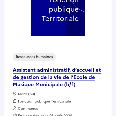
publique
Territoriale
Ressources humaines
Assistant administratif, d’accueil et
de gestion de la vie de l’Ecole de
Musique Municipale (h/f)
Localisation :
Nord
(59)
Fonction publique :
Fonction publique Territoriale
Employeur :
Communes
En ligne depuis le 03 août 2026