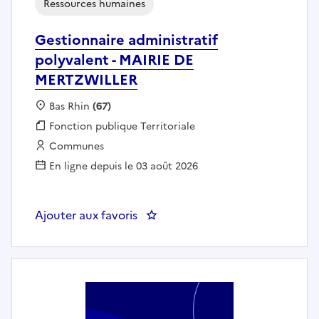
Ressources humaines
Gestionnaire administratif
polyvalent - MAIRIE DE
MERTZWILLER
Localisation :
Bas Rhin
(67)
Fonction publique :
Fonction publique Territoriale
Employeur :
Communes
En ligne depuis le 03 août 2026
Ajouter aux favoris
: Gestionnaire administratif po