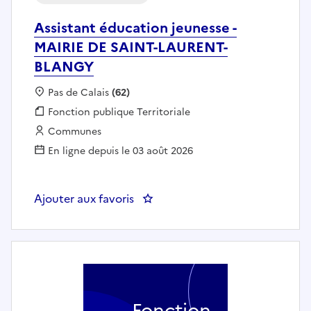
Assistant éducation jeunesse -
MAIRIE DE SAINT-LAURENT-
BLANGY
Localisation :
Pas de Calais
(62)
Fonction publique :
Fonction publique Territoriale
Employeur :
Communes
En ligne depuis le 03 août 2026
Ajouter aux favoris
: Assistant éducation jeunesse
Fonction