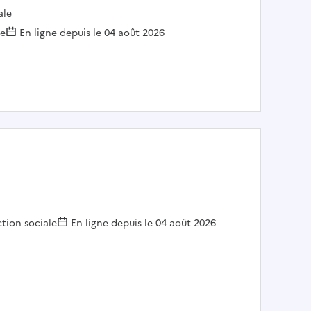
ale
le
En ligne depuis le 04 août 2026
vie sociale (h/f) - SIVU CASIC
mployeur :
tion sociale
En ligne depuis le 04 août 2026