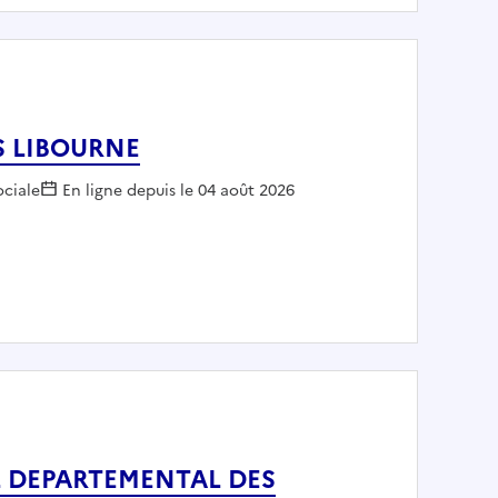
S LIBOURNE
r :
ociale
En ligne depuis le 04 août 2026
AL ASS LIBOURNE
SEIL DEPARTEMENTAL DES