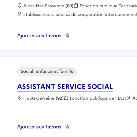
Localisation :
Alpes Hte Provence
(04)
Fonction publique :
Fonction publique Territori
Employeur :
Etablissements publics de coopération intercommuna
Ajouter aux favoris
: Aide à domicile / auxiliaire de 
Social, enfance et famille
ASSISTANT SERVICE SOCIAL
Localisation :
Hauts-de-Seine
(92)
Fonction publique :
Fonction publique de l'État
E
Ac
Ajouter aux favoris
: ASSISTANT SERVICE SOCIAL