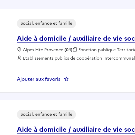
Social, enfance et famille
Aide à domicile / auxiliaire de vie so
Localisation :
Alpes Hte Provence
(04)
Fonction publique :
Fonction publique Territori
Employeur :
Etablissements publics de coopération intercommuna
Ajouter aux favoris
: Aide à domicile / auxiliaire de 
Social, enfance et famille
Aide à domicile / auxiliaire de vie so