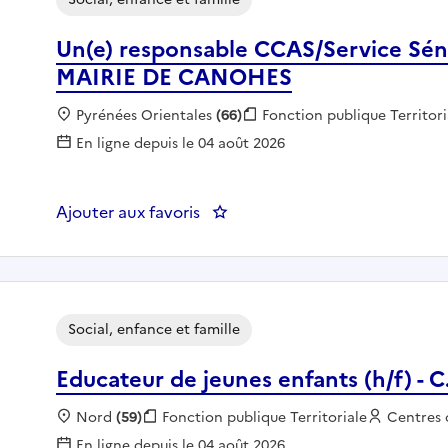
Un(e) responsable CCAS/Service Sénio
MAIRIE DE CANOHES
Localisation :
Pyrénées Orientales
(66)
Fonction publique :
Fonction publique Territori
En ligne depuis le 04 août 2026
Ajouter aux favoris
: Un(e) responsable CCAS/Servi
Social, enfance et famille
Educateur de jeunes enfants (h/f) -
Localisation :
Nord
(59)
Fonction publique :
Fonction publique Territoriale
Employeu
Centres 
En ligne depuis le 04 août 2026