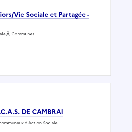
rs/Vie Sociale et Partagée -
ale
Employeur :
Communes
ce Séniors/Vie Sociale et Partagée - MAIRIE DE CANOHES
 C.C.A.S. DE CAMBRAI
r :
communaux d'Action Sociale