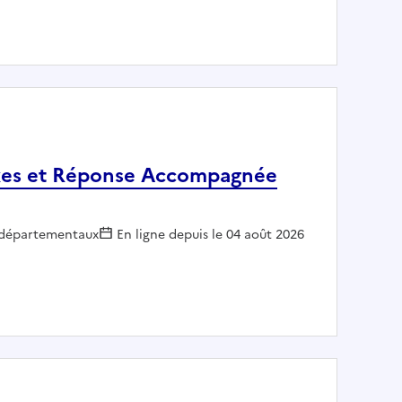
NSEIL DEPARTEMENTAL DES BOUCHES-DU-RHONE
exes et Réponse Accompagnée
r :
 départementaux
En ligne depuis le 04 août 2026
Complexes et Réponse Accompagnée Pour Tous (RAPT)