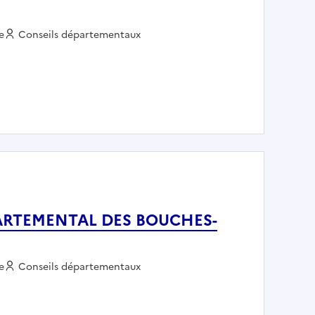
e
Employeur :
Conseils départementaux
l - CONSEIL DEPARTEMENTAL DES BOUCHES-DU-RHONE
DEPARTEMENTAL DES BOUCHES-
e
Employeur :
Conseils départementaux