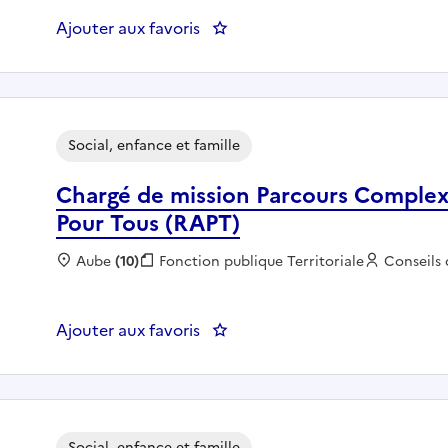
Ajouter aux favoris
: Educateur spécialisé - CO
Social, enfance et famille
Chargé de mission Parcours Compl
Pour Tous (RAPT)
Localisation :
Aube
(10)
Fonction publique :
Fonction publique Territoriale
Employeu
Conseils
Ajouter aux favoris
: Chargé de mission Parcours 
Social, enfance et famille