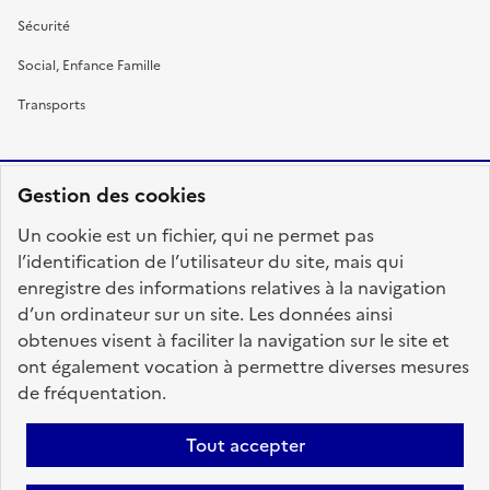
Sécurité
Social, Enfance Famille
Transports
Gestion des cookies
RÉPUBLIQUE
Un cookie est un fichier, qui ne permet pas
FRANÇAISE
l’identification de l’utilisateur du site, mais qui
enregistre des informations relatives à la navigation
d’un ordinateur sur un site. Les données ainsi
obtenues visent à faciliter la navigation sur le site et
fonction-publique.gouv.fr
legifrance.gouv.fr
ont également vocation à permettre diverses mesures
de fréquentation.
gouvernement.fr
service-public.fr
data.gouv.fr
Tout accepter
Plan du site
Accessibilité : totalement conforme