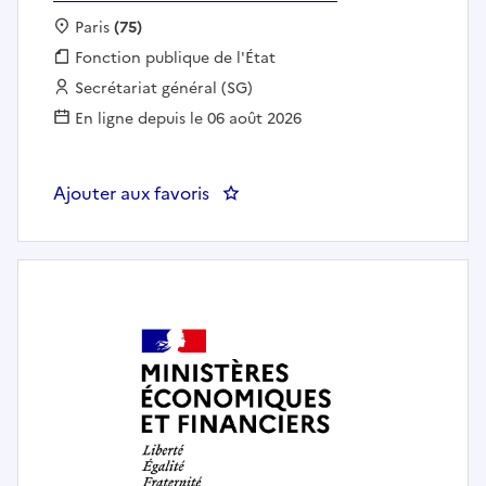
Localisation :
Paris
(75)
Fonction publique :
Fonction publique de l'État
Employeur :
Secrétariat général (SG)
En ligne depuis le 06 août 2026
Ajouter aux favoris
: Sec Gen : Gestionnaire référen