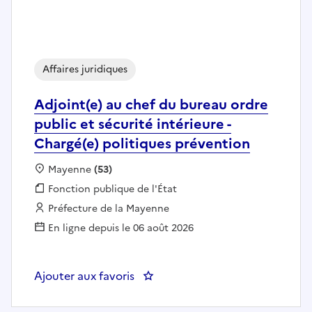
Affaires juridiques
Adjoint(e) au chef du bureau ordre
public et sécurité intérieure -
Chargé(e) politiques prévention
Localisation :
Mayenne
(53)
Fonction publique :
Fonction publique de l'État
Employeur :
Préfecture de la Mayenne
En ligne depuis le 06 août 2026
Ajouter aux favoris
: Adjoint(e) au chef du bureau or