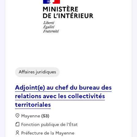
Affaires juridiques
Adjoint(e) au chef du bureau des
relations avec les collectivités
territoriales
Localisation :
Mayenne
(53)
Fonction publique :
Fonction publique de l'État
Employeur :
Préfecture de la Mayenne