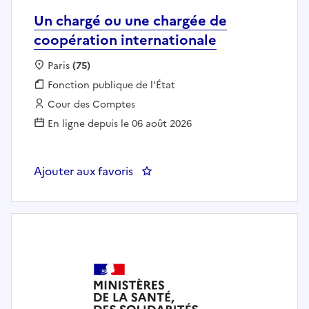
Un chargé ou une chargée de
coopération internationale
Localisation :
Paris
(75)
Fonction publique :
Fonction publique de l'État
Employeur :
Cour des Comptes
En ligne depuis le 06 août 2026
Ajouter aux favoris
: Un chargé ou une chargée de c