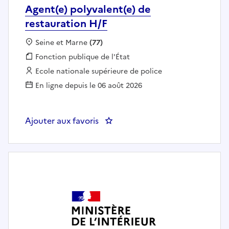
Agent(e) polyvalent(e) de
restauration H/F
Localisation :
Seine et Marne
(77)
Fonction publique :
Fonction publique de l'État
Employeur :
Ecole nationale supérieure de police
En ligne depuis le 06 août 2026
Ajouter aux favoris
: Agent(e) polyvalent(e) de resta