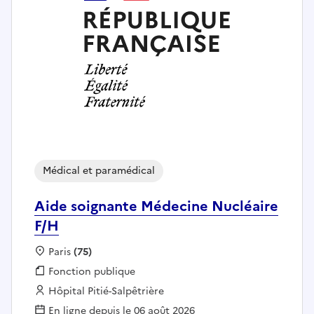
Médical et paramédical
Aide soignante Médecine Nucléaire
F/H
Localisation :
Paris
(75)
Fonction publique :
Fonction publique
Employeur :
Hôpital Pitié-Salpêtrière
En ligne depuis le 06 août 2026