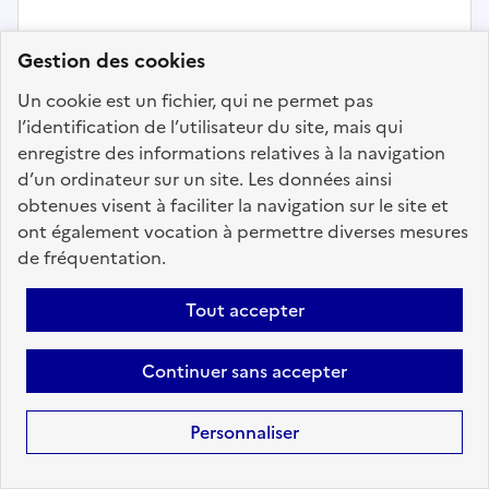
Gestion des cookies
Précédent
1
15
16
17
18
Un cookie est un fichier, qui ne permet pas
19
20
21
200
Suivant
l’identification de l’utilisateur du site, mais qui
enregistre des informations relatives à la navigation
Aller à la page
d’un ordinateur sur un site. Les données ainsi
obtenues visent à faciliter la navigation sur le site et
ont également vocation à permettre diverses mesures
de fréquentation.
Tout accepter
Téléchargez dès à
présent l'application
Continuer sans accepter
mobile “Choisir le
service public”
Personnaliser
Avec l’application, retrouvez en
tous lieux et en toutes