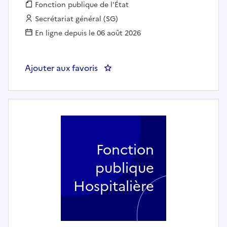
Fonction publique :
Fonction publique de l'État
Employeur :
Secrétariat général (SG)
En ligne depuis le 06 août 2026
Ajouter aux favoris
: Sec Gen : Gestionnaire médecin
Fonction
publique
Hospitalière