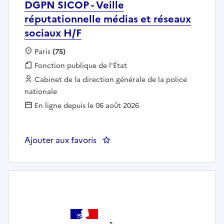
DGPN SICOP - Veille
réputationnelle médias et réseaux
sociaux H/F
Localisation :
Paris
(75)
Fonction publique :
Fonction publique de l'État
Employeur :
Cabinet de la direction générale de la police
nationale
En ligne depuis le 06 août 2026
Ajouter aux favoris
: DGPN SICOP - Veille réputation