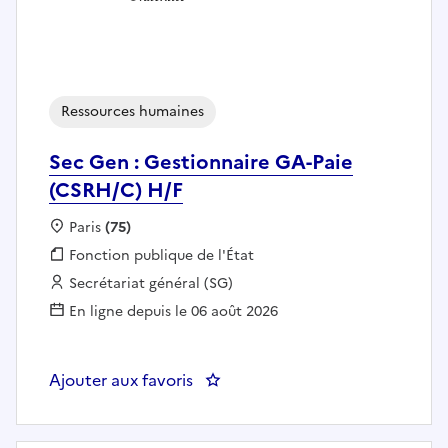
Ressources humaines
Sec Gen : Gestionnaire GA-Paie
(CSRH/C) H/F
Localisation :
Paris
(75)
Fonction publique :
Fonction publique de l'État
Employeur :
Secrétariat général (SG)
En ligne depuis le 06 août 2026
Ajouter aux favoris
: Sec Gen : Gestionnaire GA-Pai