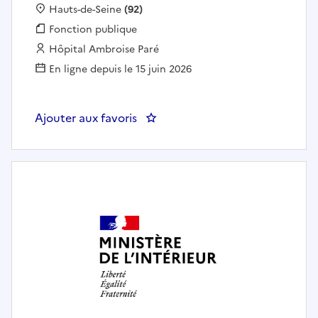
Localisation :
Hauts-de-Seine
(92)
Fonction publique :
Fonction publique
Employeur :
Hôpital Ambroise Paré
En ligne depuis le 15 juin 2026
Ajouter aux favoris
: Diététicien - Diététique F/H