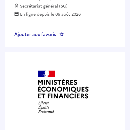
Employeur :
Secrétariat général (SG)
En ligne depuis le 06 août 2026
Ajouter aux favoris
: Sec Gen : Gestionnaire GA-Pai