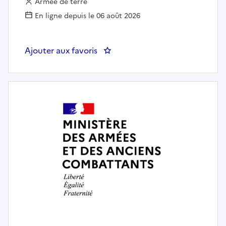
Employeur :
Armée de terre
En ligne depuis le 06 août 2026
Ajouter aux favoris
: MECANICIEN MONTEUR CONF