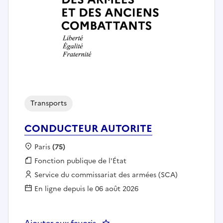
Transports
CONDUCTEUR AUTORITE
Localisation :
Paris
(75)
Fonction publique :
Fonction publique de l'État
Employeur :
Service du commissariat des armées (SCA)
En ligne depuis le 06 août 2026
Ajouter aux favoris
: CONDUCTEUR AUTORITE