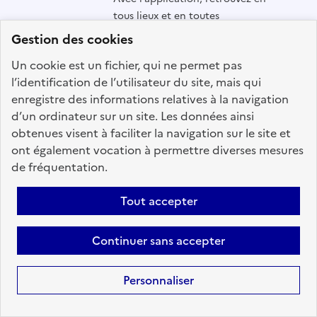
tous lieux et en toutes
circonstances les offres d'emploi
Gestion des cookies
disponibles dans l'ensemble des
Un cookie est un fichier, qui ne permet pas
trois versants de la fonction
l’identification de l’utilisateur du site, mais qui
publique.
enregistre des informations relatives à la navigation
d’un ordinateur sur un site. Les données ainsi
obtenues visent à faciliter la navigation sur le site et
ont également vocation à permettre diverses mesures
de fréquentation.
Tout accepter
Continuer sans accepter
Suivez-nous
sur les réseaux sociaux
Personnaliser
X (anciennement Twitter)
instagram
linkedin
youtube