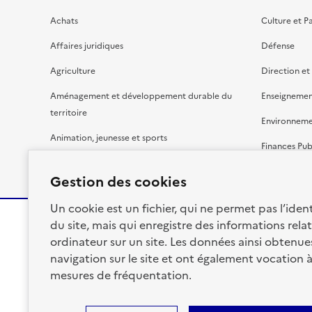
Achats
Culture et P
Affaires juridiques
Défense
Agriculture
Direction et
Aménagement et développement durable du
Enseignemen
territoire
Environnem
Animation, jeunesse et sports
Finances Pub
Bâtiment
Gestion budg
Gestion des cookies
Un cookie est un fichier, qui ne permet pas l’identi
du site, mais qui enregistre des informations relat
ordinateur sur un site. Les données ainsi obtenues 
RÉPUBLIQUE
navigation sur le site et ont également vocation 
FRANÇAISE
mesures de fréquentation.