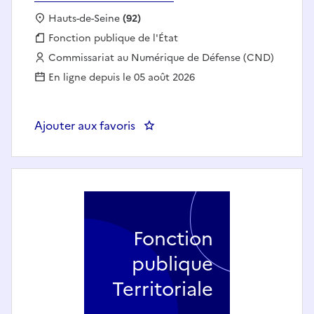
Localisation :
Hauts-de-Seine
(92)
Fonction publique :
Fonction publique de l'État
Employeur :
Commissariat au Numérique de Défense (CND)
En ligne depuis le 05 août 2026
Ajouter aux favoris
: CHEF DE SECTION MANAGEME
Fonction
publique
Territoriale