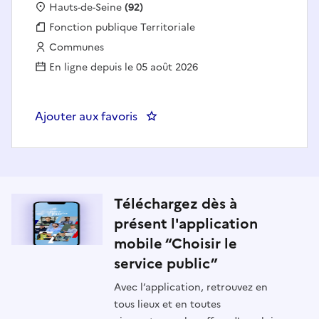
Localisation :
Hauts-de-Seine
(92)
Fonction publique :
Fonction publique Territoriale
Employeur :
Communes
En ligne depuis le 05 août 2026
Ajouter aux favoris
: Directrice des services Entretie
Téléchargez dès à
présent l'application
mobile “Choisir le
service public”
Avec l’application, retrouvez en
tous lieux et en toutes