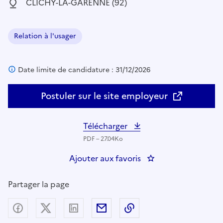
Localisation :
CLICHY-LA-GARENNE (92)
Relation à l'usager
Domaine :
Date limite de candidature : 31/12/2026
Postuler sur le site employeur
Télécharger
PDF – 27.04Ko
Ajouter aux favoris
: DSPAP/DTSP92/CSP
Partager la page
Partager sur Facebook
Partager sur X (anciennement Twitter) - nouv
Partager sur LinkedIn
Partager par email
Copier dans le presse