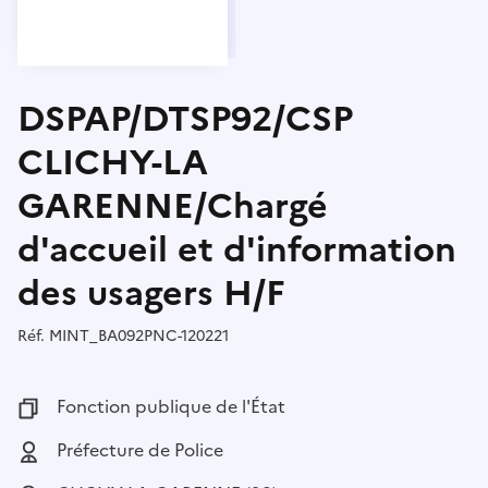
DSPAP/DTSP92/CSP
CLICHY-LA
GARENNE/Chargé
d'accueil et d'information
des usagers H/F
Réf.
Référence :
MINT_BA092PNC-120221
Fonction publique :
Fonction publique de l'État
Employeur :
Préfecture de Police