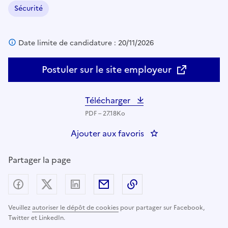
Sécurité
Domaine :
Date limite de candidature : 20/11/2026
Postuler sur le site employeur
Télécharger
PDF – 27.18Ko
Ajouter aux favoris
: LPS Paris - DIP - S
Partager la page
Partager sur Facebook
Partager sur X (anciennement Twitter) - nouv
Partager sur LinkedIn
Partager par email
Copier dans le presse
Veuillez
autoriser le dépôt de cookies
pour partager sur Facebook,
Twitter et LinkedIn.