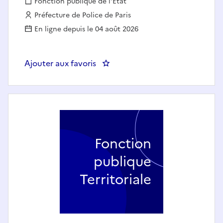
Fonction publique :
Fonction publique de l'État
Employeur :
Préfecture de Police de Paris
En ligne depuis le 04 août 2026
Ajouter aux favoris
: SDPTS LIVRY-GARGAN - Chef de 
Fonction
publique
Territoriale