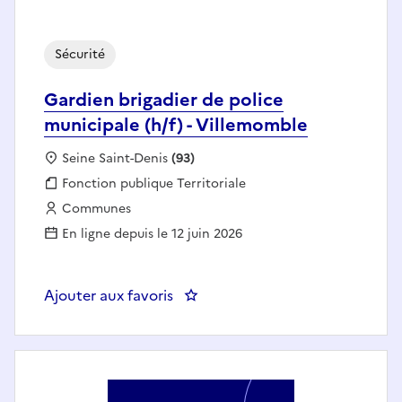
Sécurité
Gardien brigadier de police
municipale (h/f) - Villemomble
Localisation :
Seine Saint-Denis
(93)
Fonction publique :
Fonction publique Territoriale
Employeur :
Communes
En ligne depuis le 12 juin 2026
Ajouter aux favoris
: Gardien brigadier de police mun