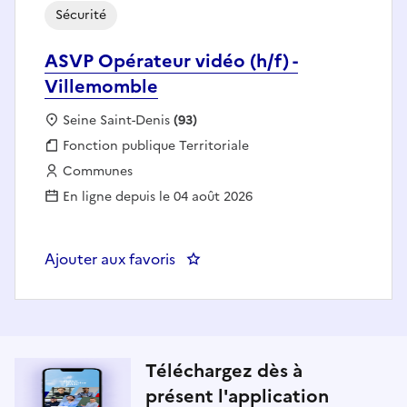
Sécurité
ASVP Opérateur vidéo (h/f) -
Villemomble
Localisation :
Seine Saint-Denis
(93)
Fonction publique :
Fonction publique Territoriale
Employeur :
Communes
En ligne depuis le 04 août 2026
Ajouter aux favoris
: ASVP Opérateur vidéo (h/f) - V
Téléchargez dès à
présent l'application