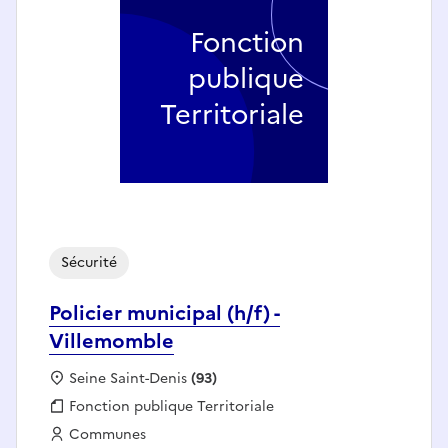
Fonction
publique
Territoriale
Sécurité
Policier municipal (h/f) -
Villemomble
Localisation :
Seine Saint-Denis
(93)
Fonction publique :
Fonction publique Territoriale
Employeur :
Communes