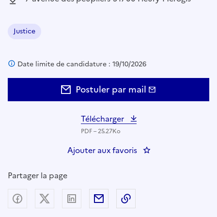
Justice
Domaine :
Date limite de candidature : 19/10/2026
Postuler par mail
Télécharger
PDF – 25.27Ko
Ajouter aux favoris
: ADJOINT CHEF DU
Partager la page
Partager sur Facebook
Partager sur X (anciennement Twitter) - nouv
Partager sur LinkedIn
Partager par email
Copier dans le presse