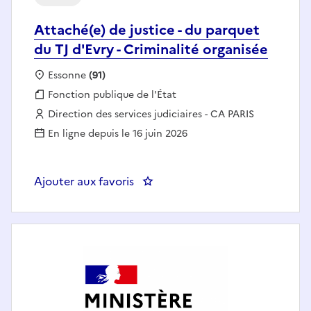
Attaché(e) de justice - du parquet
du TJ d'Evry - Criminalité organisée
Localisation :
Essonne
(91)
Fonction publique :
Fonction publique de l'État
Employeur :
Direction des services judiciaires - CA PARIS
En ligne depuis le 16 juin 2026
Ajouter aux favoris
: Attaché(e) de justice - du parqu