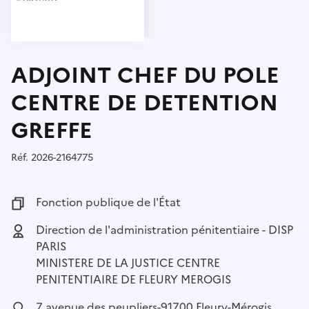
ADJOINT CHEF DU POLE
CENTRE DE DETENTION
GREFFE
Réf.
Référence :
2026-2164775
Fonction publique :
Fonction publique de l'État
Employeur :
Direction de l'administration pénitentiaire - DISP
PARIS
MINISTERE DE LA JUSTICE CENTRE
PENITENTIAIRE DE FLEURY MEROGIS
Localisation :
7 avenue des peupliers-91700 Fleury-Mérogis