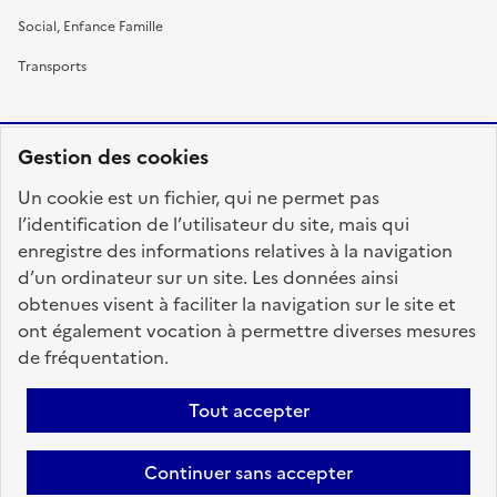
Social, Enfance Famille
Transports
Gestion des cookies
RÉPUBLIQUE
Un cookie est un fichier, qui ne permet pas
FRANÇAISE
l’identification de l’utilisateur du site, mais qui
enregistre des informations relatives à la navigation
d’un ordinateur sur un site. Les données ainsi
obtenues visent à faciliter la navigation sur le site et
fonction-publique.gouv.fr
legifrance.gouv.fr
ont également vocation à permettre diverses mesures
de fréquentation.
gouvernement.fr
service-public.fr
data.gouv.fr
Tout accepter
Plan du site
Accessibilité : totalement conforme
Personnaliser les cookies
Mentions légales
Contact
Aide
Continuer sans accepter