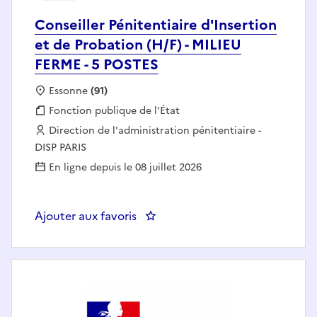
Conseiller Pénitentiaire d'Insertion
et de Probation (H/F) - MILIEU
FERME - 5 POSTES
Localisation :
Essonne
(91)
Fonction publique :
Fonction publique de l'État
Employeur :
Direction de l'administration pénitentiaire -
DISP PARIS
En ligne depuis le 08 juillet 2026
Ajouter aux favoris
: Conseiller Pénitentiaire d'Inse