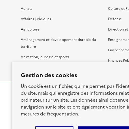
Achats
Culture et P
Affaires juridiques
Défense
Agriculture
Direction et
Aménagement et développement durable du
Enseignemen
territoire
Environnem
Animation, jeunesse et sports
Finances Pub
Bâtiment
Gestion budg
Gestion des cookies
Un cookie est un fichier, qui ne permet pas l’identi
du site, mais qui enregistre des informations relat
ordinateur sur un site. Les données ainsi obtenues 
RÉPUBLIQUE
navigation sur le site et ont également vocation 
FRANÇAISE
mesures de fréquentation.