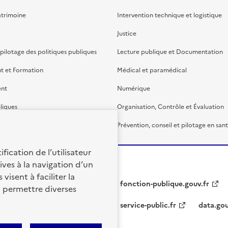
atrimoine
Intervention technique et logistique
Justice
 pilotage des politiques publiques
Lecture publique et Documentation
t et Formation
Médical et paramédical
ent
Numérique
liques
Organisation, Contrôle et Évaluation
étaire et financière
Prévention, conseil et pilotage en san
fication de l’utilisateur
ives à la navigation d’un
visent à faciliter la
fonction-publique.gouv.fr
à permettre diverses
service-public.fr
data.gou