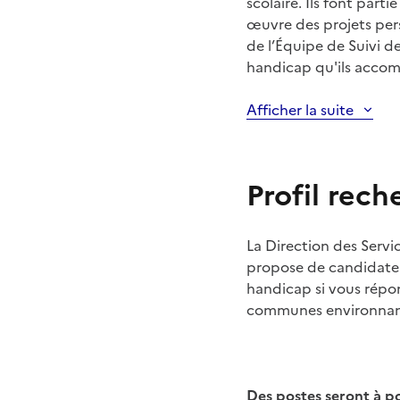
scolaire. Ils font part
œuvre des projets per
de l’Équipe de Suivi de
handicap qu'ils acco
Afficher la suite
Profil rech
La Direction des Serv
propose de candidater
handicap si vous répon
communes environnante
Des postes seront à p