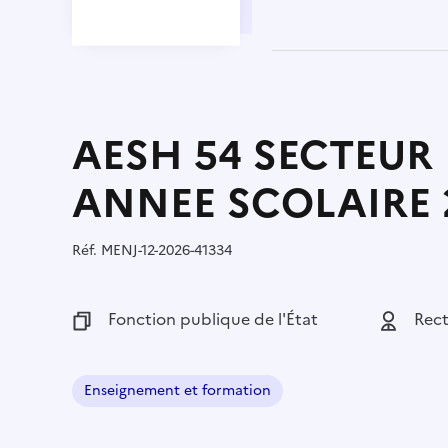
AESH 54 SECTEUR
ANNEE SCOLAIRE 
Réf.
Référence :
MENJ-12-2026-41334
Fonction publique :
Fonction publique de l'État
Employeu
Rec
Enseignement et formation
Domaine :