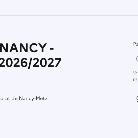
 NANCY -
Pa
2026/2027
Ve
pa
r :
torat de Nancy-Metz
L