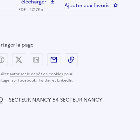
Télécharger
Ajouter aux favoris
: AESH 54 
PDF – 27.17Ko
rtager la page
Partager sur Facebook
Partager sur X (anciennement Twitter) - nouvelle
Partager sur LinkedIn
Partager par email
Copier dans le presse-pap
uillez
autoriser le dépôt de cookies
pour
rtager sur Facebook, Twitter et LinkedIn.
ocalisation :
SECTEUR NANCY 54 SECTEUR NANCY