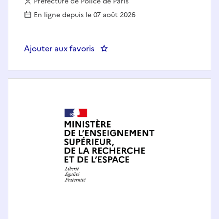
Employeur :
Préfecture de Police de Paris
En ligne depuis le 07 août 2026
Ajouter aux favoris
: PP-DRH-SDP-SRPP-BCERSC-Chef(fe