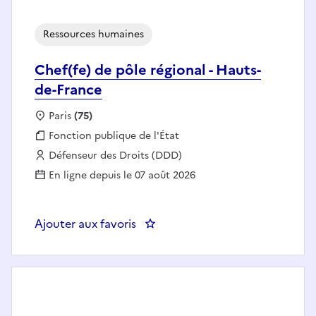
Ressources humaines
Chef(fe) de pôle régional - Hauts-
de-France
Localisation :
Paris
(75)
Fonction publique :
Fonction publique de l'État
Employeur :
Défenseur des Droits (DDD)
En ligne depuis le 07 août 2026
Ajouter aux favoris
: Chef(fe) de pôle régional - Hau