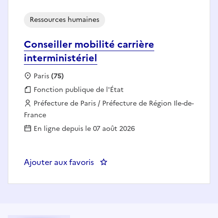
Ressources humaines
Conseiller mobilité carrière
interministériel
Localisation :
Paris
(75)
Fonction publique :
Fonction publique de l'État
Employeur :
Préfecture de Paris / Préfecture de Région Ile-de-
France
En ligne depuis le 07 août 2026
Ajouter aux favoris
: Conseiller mobilité carrière inte