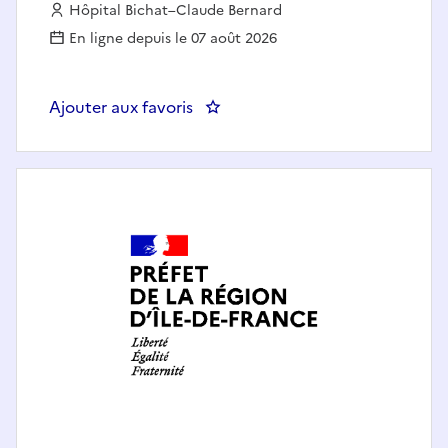
Employeur :
Hôpital Bichat–Claude Bernard
En ligne depuis le 07 août 2026
Ajouter aux favoris
: Cadre d'unité de soins d'activi