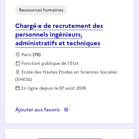
Ressources humaines
Chargé·e de recrutement des
personnels ingénieurs,
administratifs et techniques
Localisation :
Paris
(75)
Fonction publique :
Fonction publique de l'État
Employeur :
Ecole des Hautes Etudes en Sciences Sociales
(EHESS)
En ligne depuis le 07 août 2026
Ajouter aux favoris
: Chargé·e de recrutement des pe