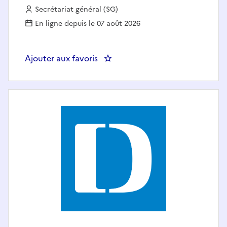
Employeur :
Secrétariat général (SG)
En ligne depuis le 07 août 2026
Ajouter aux favoris
: Sec Gen : Responsable du sect