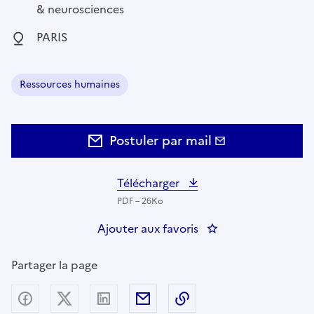
& neurosciences
Localisation :
PARIS
Ressources humaines
Domaine :
Postuler par mail
Télécharger
PDF – 26Ko
Ajouter aux favoris
: Agent administrati
Partager la page
Partager sur Facebook
Partager sur X (anciennement Twitter) - nouv
Partager sur LinkedIn
Partager par email
Copier dans le presse