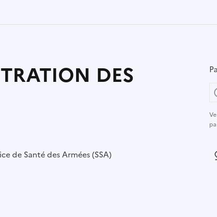
STRATION DES
Pa
Ve
pa
r :
ice de Santé des Armées (SSA)
L