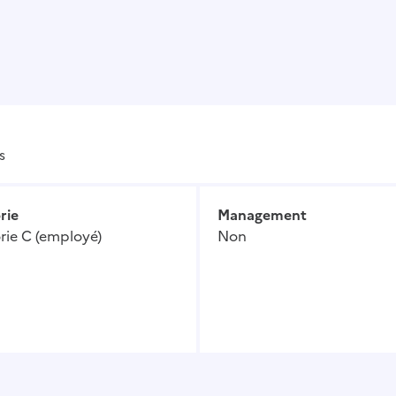
s
rie
Management
rie C (employé)
Non