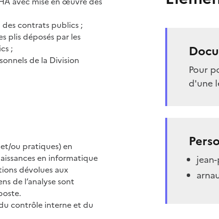
LPHA avec mise en œuvre des
 des contrats publics ;
s plis déposés par les
Docu
cs ;
sonnels de la Division
Pour po
d'une l
Perso
et/ou pratiques) en
naissances en informatique
jean-
tions dévolues aux
arnau
ens de l’analyse sont
poste.
du contrôle interne et du