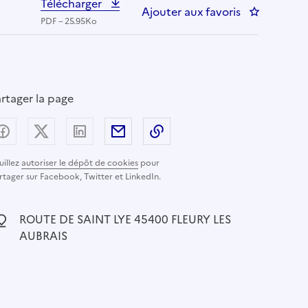
Télécharger
Ajouter aux favoris
: AGENT D
PDF – 25.95Ko
rtager la page
Partager sur Facebook
Partager sur X (anciennement Twitter) - nouvelle
Partager sur LinkedIn
Partager par email
Copier dans le presse-pap
uillez
autoriser le dépôt de cookies
pour
rtager sur Facebook, Twitter et LinkedIn.
ocalisation :
ROUTE DE SAINT LYE 45400 FLEURY LES
AUBRAIS