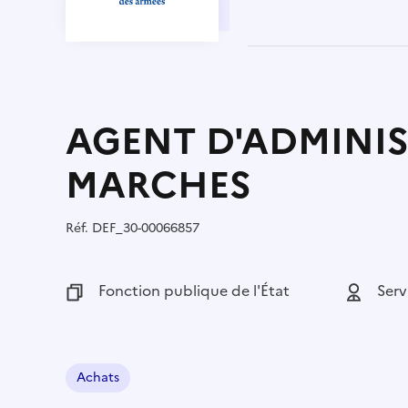
AGENT D'ADMINI
MARCHES
Réf.
Référence :
DEF_30-00066857
Fonction publique :
Fonction publique de l'État
Employeu
Serv
Achats
Domaine :