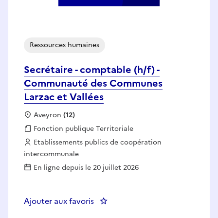
Ressources humaines
Secrétaire - comptable (h/f) -
Communauté des Communes
Larzac et Vallées
Localisation :
Aveyron
(12)
Fonction publique :
Fonction publique Territoriale
Employeur :
Etablissements publics de coopération
intercommunale
En ligne depuis le 20 juillet 2026
Ajouter aux favoris
: Secrétaire - comptable (h/f) 