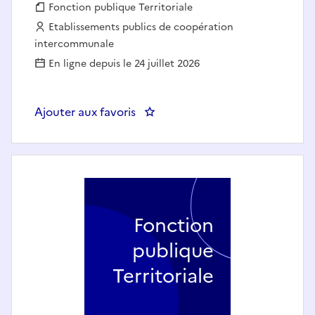
Fonction publique :
Fonction publique Territoriale
Employeur :
Etablissements publics de coopération
intercommunale
En ligne depuis le 24 juillet 2026
Ajouter aux favoris
: Chargé·e de l'accueil / Assi
Fonction
publique
Territoriale