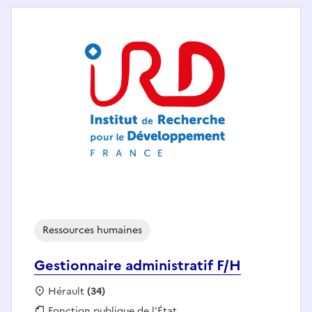
Ressources humaines
Gestionnaire administratif F/H
Localisation :
Hérault
(34)
Fonction publique :
Fonction publique de l'État