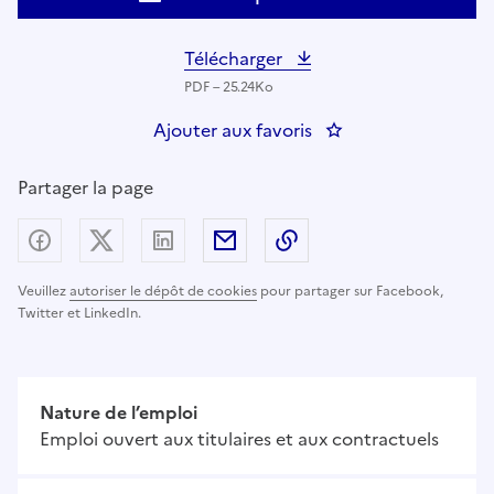
Télécharger
PDF – 25.24Ko
Ajouter aux favoris
: AGENT D’ACCUEIL
Partager la page
Partager sur Facebook
Partager sur X (anciennement Twitter) - nouv
Partager sur LinkedIn
Partager par email
Copier dans le presse
Veuillez
autoriser le dépôt de cookies
pour partager sur Facebook,
Twitter et LinkedIn.
Nature de l’emploi
Emploi ouvert aux titulaires et aux contractuels