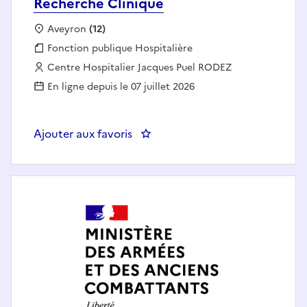
Recherche Clinique
Localisation :
Aveyron
(12)
Fonction publique :
Fonction publique Hospitalière
Employeur :
Centre Hospitalier Jacques Puel RODEZ
En ligne depuis le 07 juillet 2026
Ajouter aux favoris
: Attaché(e) d'Administration Ho