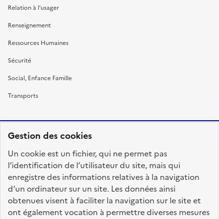
Relation à l’usager
Renseignement
Ressources Humaines
Sécurité
Social, Enfance Famille
Transports
Gestion des cookies
RÉPUBLIQUE
Un cookie est un fichier, qui ne permet pas
FRANÇAISE
l’identification de l’utilisateur du site, mais qui
enregistre des informations relatives à la navigation
d’un ordinateur sur un site. Les données ainsi
obtenues visent à faciliter la navigation sur le site et
fonction-publique.gouv.fr
legifrance.gouv.fr
ont également vocation à permettre diverses mesures