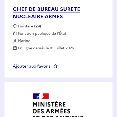
CHEF DE BUREAU SURETE
NUCLEAIRE ARMES
Localisation :
Finistère
(29)
Fonction publique :
Fonction publique de l'État
Employeur :
Marine
En ligne depuis le 01 juillet 2026
Ajouter aux favoris
: CHEF DE BUREAU SURETE NUC