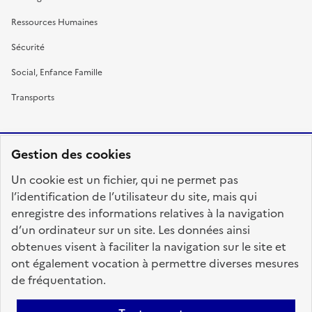
Ressources Humaines
Sécurité
Social, Enfance Famille
Transports
Gestion des cookies
RÉPUBLIQUE
Un cookie est un fichier, qui ne permet pas
FRANÇAISE
l’identification de l’utilisateur du site, mais qui
enregistre des informations relatives à la navigation
d’un ordinateur sur un site. Les données ainsi
obtenues visent à faciliter la navigation sur le site et
fonction-publique.gouv.fr
legifrance.gouv.fr
ont également vocation à permettre diverses mesures
de fréquentation.
gouvernement.fr
service-public.fr
data.gouv.fr