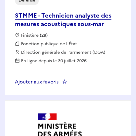
Défense
STMME - Technicien analyste des
mesures acoustiques sous-mar
Localisation :
Finistère
(29)
Fonction publique :
Fonction publique de l'État
Employeur :
Direction générale de l'armement (DGA)
En ligne depuis le 30 juillet 2026
Ajouter aux favoris
: STMME - Technicien analyste d