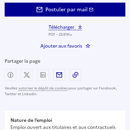
Postuler par mail
Télécharger
PDF – 25.91Ko
Ajouter aux favoris
: AGENT DE SECURI
Partager la page
Partager sur Facebook
Partager sur X (anciennement Twitter) - nouv
Partager sur LinkedIn
Partager par email
Copier dans le presse
Veuillez
autoriser le dépôt de cookies
pour partager sur Facebook,
Twitter et LinkedIn.
Nature de l’emploi
Emploi ouvert aux titulaires et aux contractuels