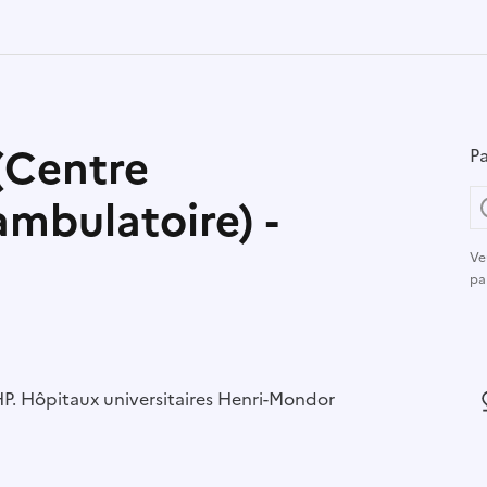
(Centre
Pa
ambulatoire) -
Ve
pa
r :
P. Hôpitaux universitaires Henri-Mondor
L