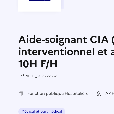
Aide-soignant CIA 
interventionnel et 
10H F/H
Réf.
Référence :
APHP_2026-22352
Fonction publique :
Fonction publique Hospitalière
Employeu
AP-H
Médical et paramédical