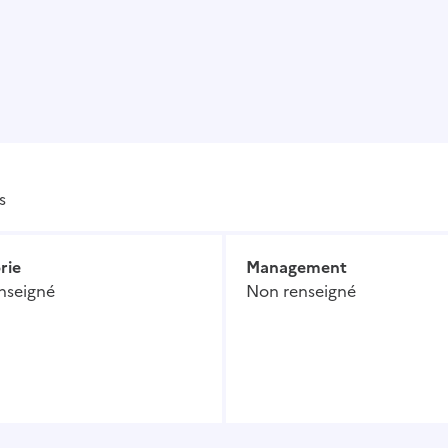
s
rie
Management
nseigné
Non renseigné