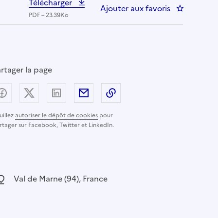
Télécharger
Ajouter aux favoris
: Aide-soign
PDF – 23.39Ko
rtager la page
Partager sur Facebook
Partager sur X (anciennement Twitter) - nouvelle
Partager sur LinkedIn
Partager par email
Copier dans le presse-pap
uillez
autoriser le dépôt de cookies
pour
rtager sur Facebook, Twitter et LinkedIn.
ocalisation :
Val de Marne (94), France