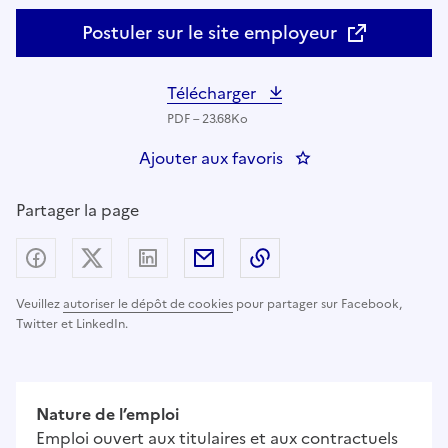
Postuler sur le site employeur
Télécharger
PDF – 23.68Ko
Ajouter aux favoris
: Aide-soignant de nu
Partager la page
Partager sur Facebook
Partager sur X (anciennement Twitter) - nouv
Partager sur LinkedIn
Partager par email
Copier dans le presse
Veuillez
autoriser le dépôt de cookies
pour partager sur Facebook,
Twitter et LinkedIn.
Nature de l’emploi
Emploi ouvert aux titulaires et aux contractuels