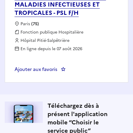
MALADIES INFECTIEUSES ET
TROPICALES - PSL F/H
Localisation :
Paris
(75)
Fonction publique :
Fonction publique Hospitalière
Employeur :
Hôpital Pitié-Salpêtrière
En ligne depuis le 07 août 2026
Ajouter aux favoris
: 
Téléchargez dès à
présent l'application
mobile “Choisir le
service public”