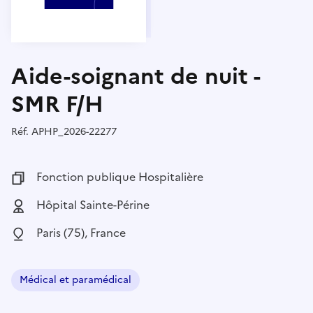
Aide-soignant de nuit -
SMR F/H
Réf.
Référence :
APHP_2026-22277
Fonction publique :
Fonction publique Hospitalière
Employeur :
Hôpital Sainte-Périne
Localisation :
Paris (75), France
Médical et paramédical
Domaine :