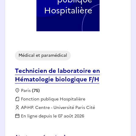
Hospitalière
Médical et paramédical
Technicien de laboratoire en
Hématologie biologique F/H
Localisation :
Paris
(75)
Fonction publique :
Fonction publique Hospitalière
Employeur :
AP-HP. Centre - Université Paris Cité
En ligne depuis le 07 août 2026