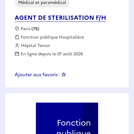
Médical et paramédical
AGENT DE STERILISATION F/H
Localisation :
Paris
(75)
Fonction publique :
Fonction publique Hospitalière
Employeur :
Hôpital Tenon
En ligne depuis le 07 août 2026
Ajouter aux favoris
: AGENT DE STERILISATION F/H
Fonction
publique