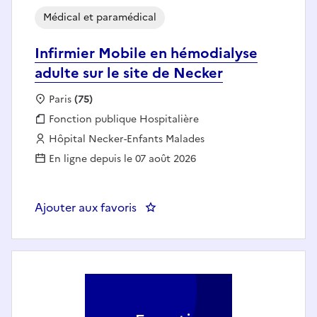
Médical et paramédical
Infirmier Mobile en hémodialyse
adulte sur le site de Necker
Localisation :
Paris
(75)
Fonction publique :
Fonction publique Hospitalière
Employeur :
Hôpital Necker-Enfants Malades
En ligne depuis le 07 août 2026
Ajouter aux favoris
: Infirmier Mobile en hémodialyse