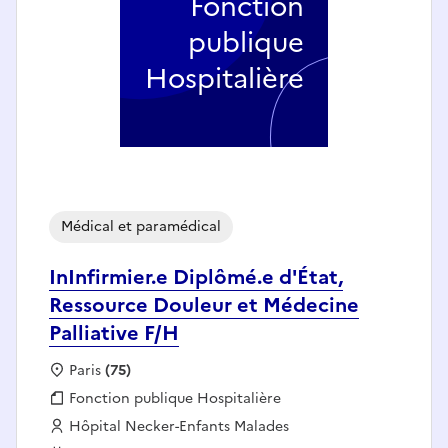
Fonction
publique
Hospitalière
Médical et paramédical
InInfirmier.e Diplômé.e d'État,
Ressource Douleur et Médecine
Palliative F/H
Localisation :
Paris
(75)
Fonction publique :
Fonction publique Hospitalière
Employeur :
Hôpital Necker-Enfants Malades