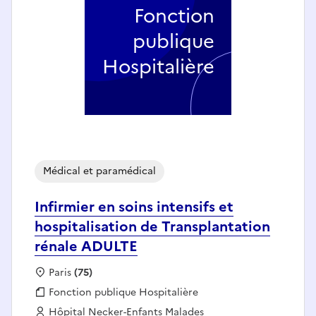
Fonction
publique
Hospitalière
Médical et paramédical
Infirmier en soins intensifs et
hospitalisation de Transplantation
rénale ADULTE
Localisation :
Paris
(75)
Fonction publique :
Fonction publique Hospitalière
Employeur :
Hôpital Necker-Enfants Malades