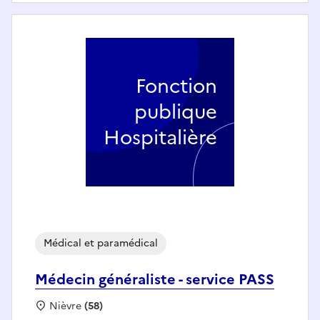
Fonction
publique
Hospitalière
Médical et paramédical
Médecin généraliste - service PASS
Localisation :
Nièvre
(58)