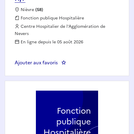
Localisation :
Nièvre
(58)
Fonction publique :
Fonction publique Hospitalière
Employeur :
Centre Hospitalier de l'Agglomération de
Nevers
En ligne depuis le 05 août 2026
Ajouter aux favoris
: 1 Infirmier - Pôle D - Bloc Opéra
Fonction
publique
Hospitalière