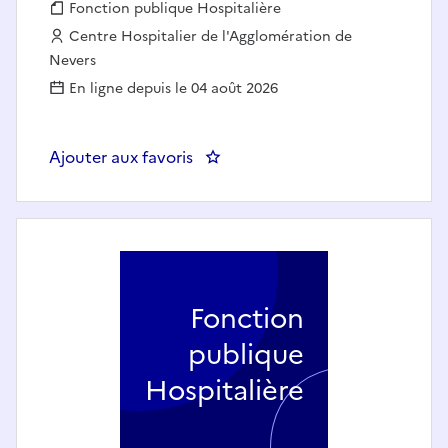
Fonction publique :
Fonction publique Hospitalière
Employeur :
Centre Hospitalier de l'Agglomération de
Nevers
En ligne depuis le 04 août 2026
Ajouter aux favoris
: Médecin généraliste - service P
Fonction
publique
Hospitalière