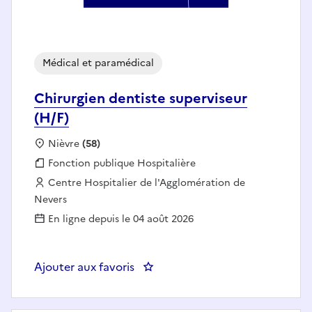
Médical et paramédical
Chirurgien dentiste superviseur
(H/F)
Localisation :
Nièvre
(58)
Fonction publique :
Fonction publique Hospitalière
Employeur :
Centre Hospitalier de l'Agglomération de
Nevers
En ligne depuis le 04 août 2026
Ajouter aux favoris
: Chirurgien dentiste superviseur