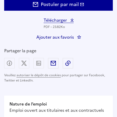
Postuler par mail
Télécharger
PDF – 23.82Ko
Ajouter aux favoris
: AIDE SOIGNANT
Partager la page
Partager sur Facebook
Partager sur X (anciennement Twitter) - nouv
Partager sur LinkedIn
Partager par email
Copier dans le presse
Veuillez
autoriser le dépôt de cookies
pour partager sur Facebook,
Twitter et LinkedIn.
Nature de l’emploi
Emploi ouvert aux titulaires et aux contractuels