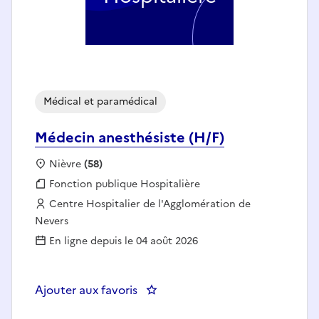
Médical et paramédical
Médecin anesthésiste (H/F)
Localisation :
Nièvre
(58)
Fonction publique :
Fonction publique Hospitalière
Employeur :
Centre Hospitalier de l'Agglomération de
Nevers
En ligne depuis le 04 août 2026
Ajouter aux favoris
: Médecin anesthésiste (H/F)