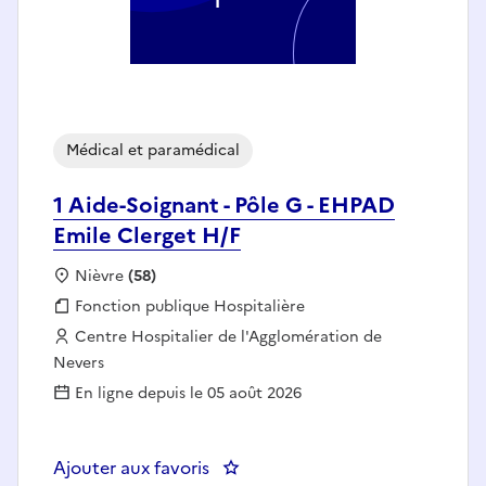
Médical et paramédical
1 Aide-Soignant - Pôle G - EHPAD
Emile Clerget H/F
Localisation :
Nièvre
(58)
Fonction publique :
Fonction publique Hospitalière
Employeur :
Centre Hospitalier de l'Agglomération de
Nevers
En ligne depuis le 05 août 2026
Ajouter aux favoris
: 1 Aide-Soignant - Pôle G - EHPA