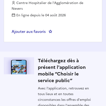
Employeur :
Centre Hospitalier de l'Agglomération de
Nevers
En ligne depuis le 04 août 2026
Ajouter aux favoris
: Médecin pneumologue H/F)
Téléchargez dès à
présent l'application
mobile “Choisir le
service public”
Avec l’application, retrouvez en
tous lieux et en toutes
circonstances les offres d'emploi
disponibles dans l'ensemble des