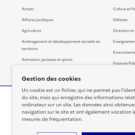
Achats
Culture et P
Affaires juridiques
Défense
Agriculture
Direction et
Aménagement et développement durable du
Enseignemen
territoire
Environnem
Animation, jeunesse et sports
Finances Pub
Bâtiment
Gestion budg
Gestion des cookies
Un cookie est un fichier, qui ne permet pas l’identi
du site, mais qui enregistre des informations relat
ordinateur sur un site. Les données ainsi obtenues 
RÉPUBLIQUE
navigation sur le site et ont également vocation 
FRANÇAISE
mesures de fréquentation.