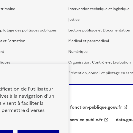
atrimoine
Intervention technique et logistique
Justice
 pilotage des politiques publiques
Lecture publique et Documentation
t et Formation
Médical et paramédical
ent
Numérique
liques
Organisation, Contrôle et Évaluation
étaire et financière
Prévention, conseil et pilotage en san
fication de l’utilisateur
ives à la navigation d’un
visent à faciliter la
fonction-publique.gouv.fr
à permettre diverses
service-public.fr
data.gou