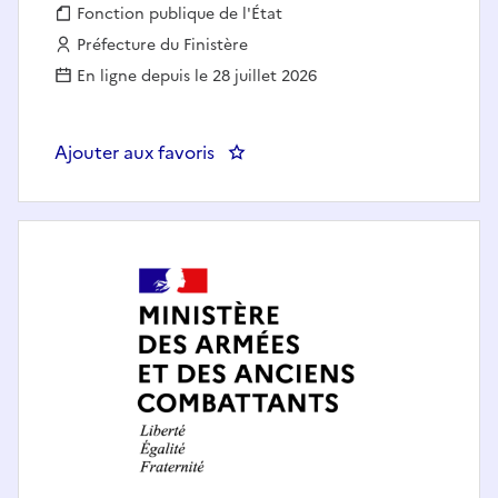
Fonction publique :
Fonction publique de l'État
Employeur :
Préfecture du Finistère
En ligne depuis le 28 juillet 2026
Ajouter aux favoris
: Adjoint(e) au chef de bureau du