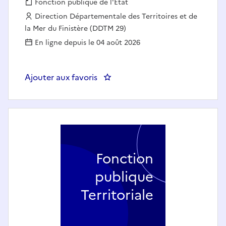
Fonction publique :
Fonction publique de l'État
Employeur :
Direction Départementale des Territoires et de
la Mer du Finistère (DDTM 29)
En ligne depuis le 04 août 2026
Ajouter aux favoris
: Gestionnaire affaires nautiques
Fonction
publique
Territoriale