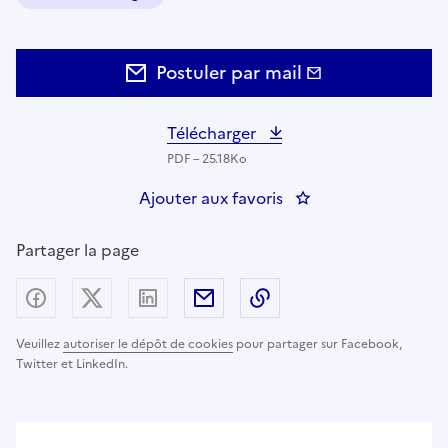
Domaine :
Postuler par mail
Télécharger
PDF – 25.18Ko
Ajouter aux favoris
: ASSISTANT DE DI
Partager la page
Partager sur Facebook
Partager sur X (anciennement Twitter) - nouv
Partager sur LinkedIn
Partager par email
Copier dans le presse
Veuillez
autoriser le dépôt de cookies
pour partager sur Facebook,
Twitter et LinkedIn.