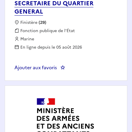
SECRETAIRE DU QUARTIER
GENERAL
Localisation :
Finistère
(29)
Fonction publique :
Fonction publique de l'État
Employeur :
Marine
En ligne depuis le 05 août 2026
Ajouter aux favoris
: SECRETAIRE DU QUARTIER GE