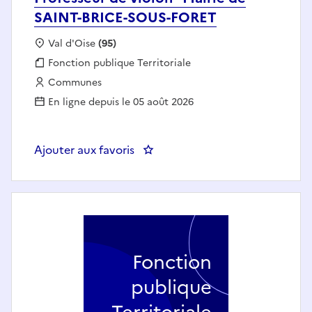
SAINT-BRICE-SOUS-FORET
Localisation :
Val d'Oise
(95)
Fonction publique :
Fonction publique Territoriale
Employeur :
Communes
En ligne depuis le 05 août 2026
Ajouter aux favoris
: Professeur de violon - Mairie
Fonction
publique