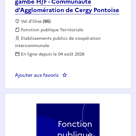
gambe H/F - Communauté
d'Agglomération de Cergy Pontoise
Localisation :
Val d'Oise
(95)
Fonction publique :
Fonction publique Territoriale
Employeur :
Etablissements publics de coopération
intercommunale
En ligne depuis le 04 août 2026
Ajouter aux favoris
: Enseignant spécialité Viole d
Fonction
publique