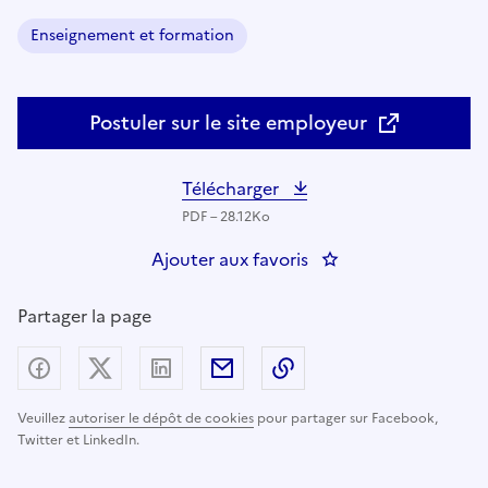
Enseignement et formation
Domaine :
Postuler sur le site employeur
Télécharger
PDF – 28.12Ko
Ajouter aux favoris
: ASSISTANT TECHN
Partager la page
Partager sur Facebook
Partager sur X (anciennement Twitter) - nouv
Partager sur LinkedIn
Partager par email
Copier dans le presse
Veuillez
autoriser le dépôt de cookies
pour partager sur Facebook,
Twitter et LinkedIn.