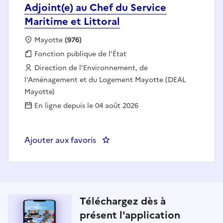
Adjoint(e) au Chef du Service
Maritime et Littoral
Localisation :
Mayotte
(976)
Fonction publique :
Fonction publique de l'État
Employeur :
Direction de l'Environnement, de
l'Aménagement et du Logement Mayotte (DEAL
Mayotte)
En ligne depuis le 04 août 2026
Ajouter aux favoris
: Adjoint(e) au Chef du Service Ma
Téléchargez dès à
présent l'application