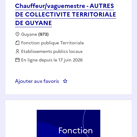
Chauffeur/vaguemestre - AUTRES
DE COLLECTIVITE TERRITORIALE
DE GUYANE
Localisation :
Guyane
(973)
Fonction publique :
Fonction publique Territoriale
Employeur :
Etablissements publics locaux
En ligne depuis le 17 juin 2026
Ajouter aux favoris
: Chauffeur/vaguemestre - AU
Fonction