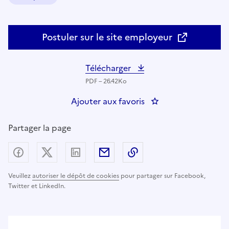
Domaine :
Postuler sur le site employeur
Télécharger
PDF – 26.42Ko
Ajouter aux favoris
: BOP 216 - 6 Inspect
Partager la page
Partager sur Facebook
Partager sur X (anciennement Twitter) - nouv
Partager sur LinkedIn
Partager par email
Copier dans le presse
Veuillez
autoriser le dépôt de cookies
pour partager sur Facebook,
Twitter et LinkedIn.