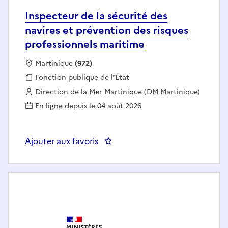
Inspecteur de la sécurité des
navires et prévention des risques
professionnels maritime
Localisation :
Martinique
(972)
Fonction publique :
Fonction publique de l'État
Employeur :
Direction de la Mer Martinique (DM Martinique)
En ligne depuis le 04 août 2026
Ajouter aux favoris
: Inspecteur de la sécurité des n