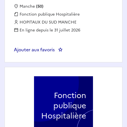
Localisation :
Manche
(50)
Fonction publique :
Fonction publique Hospitalière
Employeur :
HOPITAUX DU SUD MANCHE
En ligne depuis le 31 juillet 2026
Ajouter aux favoris
: Cadre de santé
Fonction
publique
Hospitalière