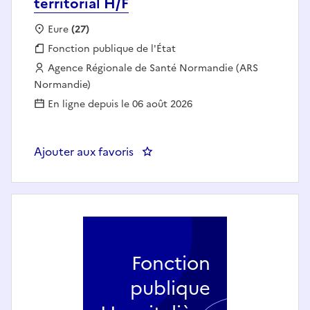
territorial H/F
Localisation :
Eure
(27)
Fonction publique :
Fonction publique de l'État
Employeur :
Agence Régionale de Santé Normandie (ARS
Normandie)
En ligne depuis le 06 août 2026
Ajouter aux favoris
: Chargé de développement terri
Fonction
publique