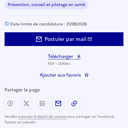
Prévention, conseil et pilotage en santé
Domaine :
Date limite de candidature : 31/08/2026
Postuler par mail
Télécharger
PDF – 23.45Ko
Ajouter aux favoris
: Cadre de santé para
Partager la page
Partager sur Facebook
Partager sur X (anciennement Twitter) - nouv
Partager sur LinkedIn
Partager par email
Copier dans le presse
Veuillez
autoriser le dépôt de cookies
pour partager sur Facebook,
Twitter et LinkedIn.