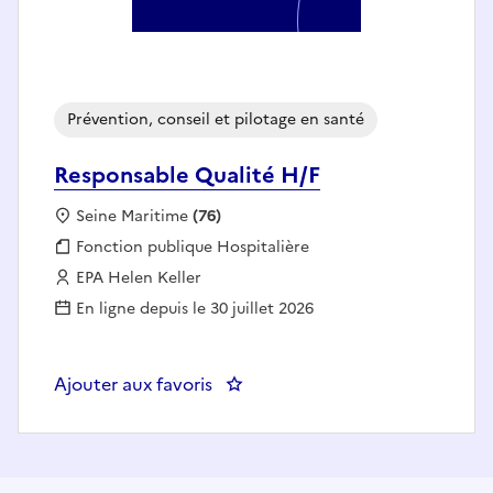
Prévention, conseil et pilotage en santé
Responsable Qualité H/F
Localisation :
Seine Maritime
(76)
Fonction publique :
Fonction publique Hospitalière
Employeur :
EPA Helen Keller
En ligne depuis le 30 juillet 2026
Ajouter aux favoris
: Responsable Qualité H/F