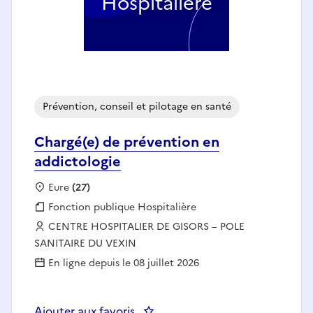
Hospitalière
Prévention, conseil et pilotage en santé
Chargé(e) de prévention en
addictologie
Localisation :
Eure
(27)
Fonction publique :
Fonction publique Hospitalière
Employeur :
CENTRE HOSPITALIER DE GISORS – POLE
SANITAIRE DU VEXIN
En ligne depuis le 08 juillet 2026
Ajouter aux favoris
: Chargé(e) de prévention en add