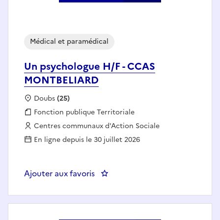
Médical et paramédical
Un psychologue H/F - CCAS
MONTBELIARD
Localisation :
Doubs
(25)
Fonction publique :
Fonction publique Territoriale
Employeur :
Centres communaux d'Action Sociale
En ligne depuis le 30 juillet 2026
Ajouter aux favoris
: Un psychologue H/F - CCAS 