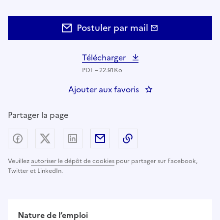
Postuler par mail
Télécharger
PDF – 22.91Ko
Ajouter aux favoris
: CADRE SUPERIEUR
Partager la page
Partager sur Facebook
Partager sur X (anciennement Twitter) - nouv
Partager sur LinkedIn
Partager par email
Copier dans le presse
Veuillez
autoriser le dépôt de cookies
pour partager sur Facebook,
Twitter et LinkedIn.
Nature de l’emploi