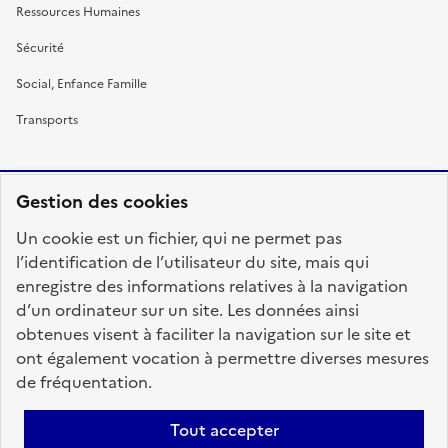
Ressources Humaines
Sécurité
Social, Enfance Famille
Transports
Gestion des cookies
RÉPUBLIQUE
Un cookie est un fichier, qui ne permet pas
FRANÇAISE
l’identification de l’utilisateur du site, mais qui
enregistre des informations relatives à la navigation
d’un ordinateur sur un site. Les données ainsi
obtenues visent à faciliter la navigation sur le site et
fonction-publique.gouv.fr
legifrance.gouv.fr
ont également vocation à permettre diverses mesures
de fréquentation.
gouvernement.fr
service-public.fr
data.gouv.fr
Tout accepter
Plan du site
Accessibilité : totalement conforme