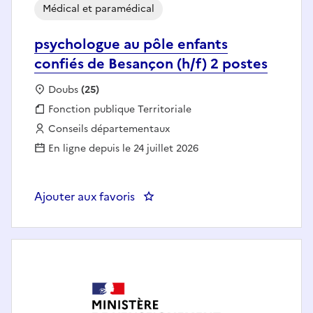
Médical et paramédical
psychologue au pôle enfants
confiés de Besançon (h/f) 2 postes
Localisation :
Doubs
(25)
Fonction publique :
Fonction publique Territoriale
Employeur :
Conseils départementaux
En ligne depuis le 24 juillet 2026
Ajouter aux favoris
: psychologue au pôle enfants co