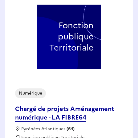
Fonction
publique
Territoriale
Numérique
Chargé de projets Aménagement
numérique - LA FIBRE64
Localisation :
Pyrénées Atlantiques
(64)
Fonction publique :
Fonction publique Territoriale