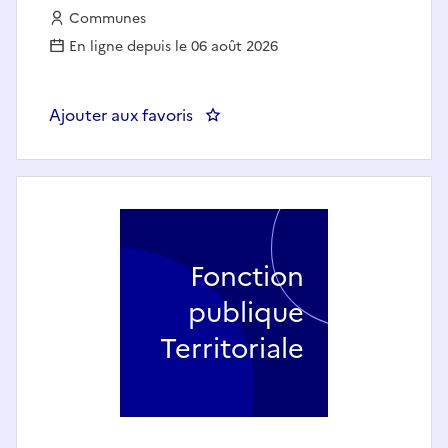
Employeur :
Communes
En ligne depuis le 06 août 2026
Ajouter aux favoris
: Chef de projet SI finances et
Fonction
publique
Territoriale