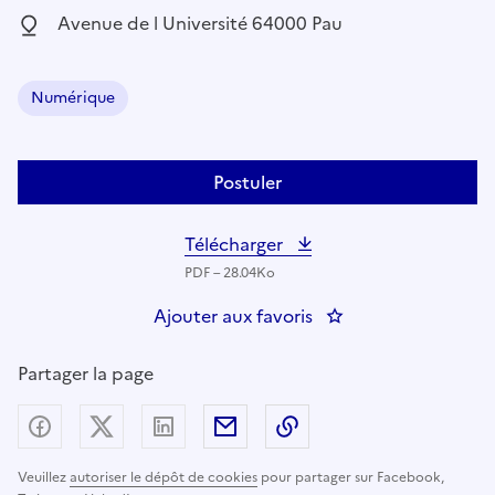
Localisation :
Avenue de l Université 64000 Pau
Numérique
Domaine :
Postuler
Télécharger
PDF – 28.04Ko
Ajouter aux favoris
: Chargé(e) de la maî
Partager la page
Partager sur Facebook
Partager sur X (anciennement Twitter) - nouv
Partager sur LinkedIn
Partager par email
Copier dans le presse
Veuillez
autoriser le dépôt de cookies
pour partager sur Facebook,