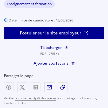
Enseignement et formation
Domaine :
Date limite de candidature : 18/08/2026
Postuler sur le site employeur
Télécharger
PDF – 27.05Ko
Ajouter aux favoris
: Chargé.e de projet
Partager la page
Partager sur Facebook
Partager sur X (anciennement Twitter) - nouv
Partager sur LinkedIn
Partager par email
Copier dans le presse
Veuillez
autoriser le dépôt de cookies
pour partager sur Facebook,
Twitter et LinkedIn.