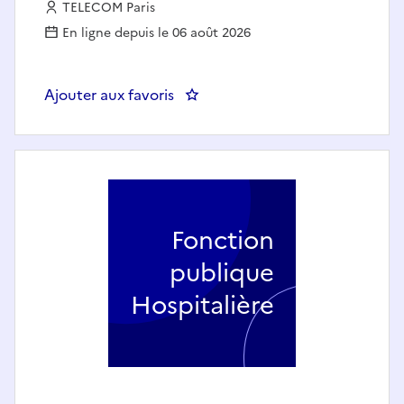
Employeur :
TELECOM Paris
En ligne depuis le 06 août 2026
Ajouter aux favoris
: Coordinatrice ou coordinateur
Fonction
publique
Hospitalière