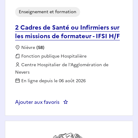
Enseignement et formation
2 Cadres de Santé ou Infirmiers sur
les missions de formateur - IFSI H/F
Localisation :
Nièvre
(58)
Fonction publique :
Fonction publique Hospitalière
Employeur :
Centre Hospitalier de l'Agglomération de
Nevers
En ligne depuis le 06 août 2026
Ajouter aux favoris
: 2 Cadres de Santé ou Infirmiers 