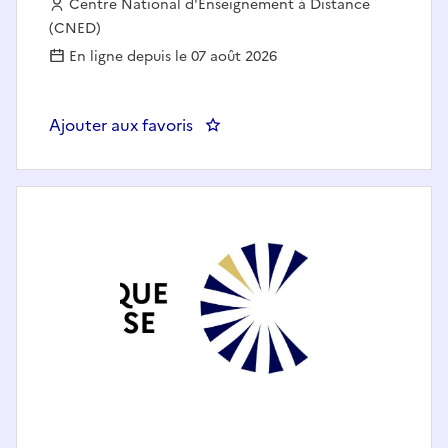
Employeur :
Centre National d'Enseignement à Distance
(CNED)
En ligne depuis le 07 août 2026
Ajouter aux favoris
: Ingénieur(e) pédagogique E-lea