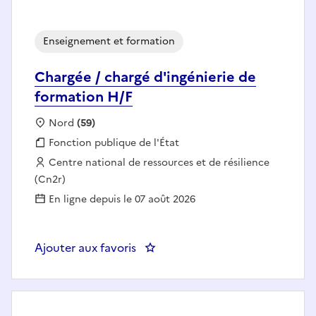
Enseignement et formation
Chargée / chargé d'ingénierie de
formation H/F
Localisation :
Nord
(59)
Fonction publique :
Fonction publique de l'État
Employeur :
Centre national de ressources et de résilience
(Cn2r)
En ligne depuis le 07 août 2026
Ajouter aux favoris
: Chargée / chargé d'ingénierie 