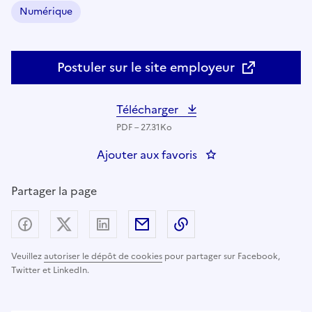
Numérique
Domaine :
Postuler sur le site employeur
Télécharger
PDF – 27.31Ko
Ajouter aux favoris
: Chef de bureau adj
Partager la page
Partager sur Facebook
Partager sur X (anciennement Twitter) - nouv
Partager sur LinkedIn
Partager par email
Copier dans le presse
Veuillez
autoriser le dépôt de cookies
pour partager sur Facebook,
Twitter et LinkedIn.