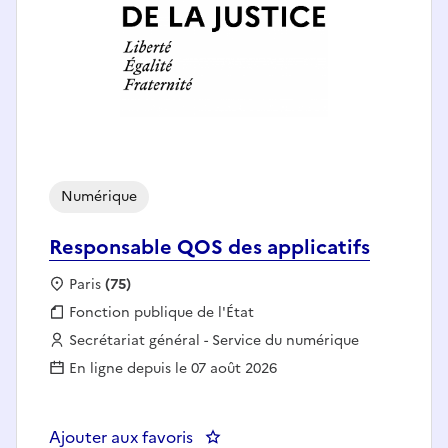
Numérique
Responsable QOS des applicatifs
Localisation :
Paris
(75)
Fonction publique :
Fonction publique de l'État
Employeur :
Secrétariat général - Service du numérique
En ligne depuis le 07 août 2026
Ajouter aux favoris
: Responsable QOS des applicati