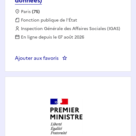
données)
Localisation :
Paris
(75)
Fonction publique :
Fonction publique de l'État
Employeur :
Inspection Générale des Affaires Sociales (IGAS)
En ligne depuis le 07 août 2026
Ajouter aux favoris
: Chef(fe) du pôle data (science