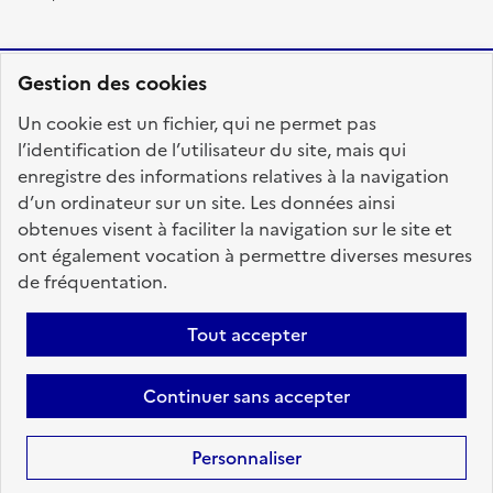
Gestion des cookies
RÉPUBLIQUE
Un cookie est un fichier, qui ne permet pas
FRANÇAISE
l’identification de l’utilisateur du site, mais qui
enregistre des informations relatives à la navigation
d’un ordinateur sur un site. Les données ainsi
obtenues visent à faciliter la navigation sur le site et
fonction-publique.gouv.fr
legifrance.gouv.fr
ont également vocation à permettre diverses mesures
de fréquentation.
gouvernement.fr
service-public.fr
data.gouv.fr
Tout accepter
Plan du site
Accessibilité : totalement conforme
Personnaliser les cookies
Mentions légales
Contact
Aide
Continuer sans accepter
candidats
Personnaliser
Sauf mention contraire, tous les textes de ce site sont sous
licence
etalab-2.0