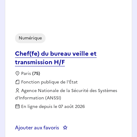
Numérique
Chef(fe) du bureau veille et
transmission H/F
Localisation :
Paris
(75)
Fonction publique :
Fonction publique de l'État
Employeur :
Agence Nationale de la Sécurité des Systèmes
d'Information (ANSSI)
En ligne depuis le 07 août 2026
Ajouter aux favoris
: Chef(fe) du bureau veille et tr