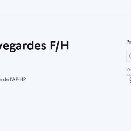
vegardes F/H
Pa
Ve
pa
r :
e de l'AP-HP
L