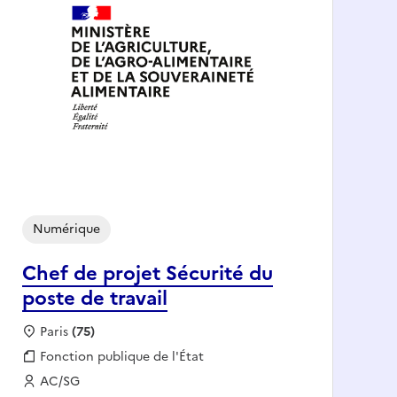
Numérique
Chef de projet Sécurité du
poste de travail
Localisation :
Paris
(75)
Fonction publique :
Fonction publique de l'État
Employeur :
AC/SG