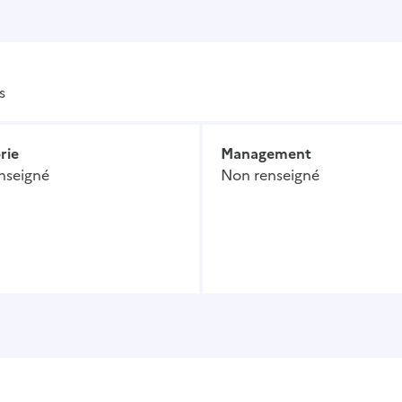
s
rie
Management
nseigné
Non renseigné