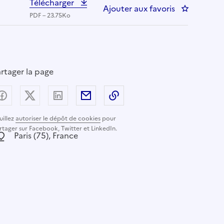
Télécharger
Ajouter aux favoris
: Chef de p
PDF – 23.75Ko
rtager la page
Partager sur Facebook
Partager sur X (anciennement Twitter) - nouvelle
Partager sur LinkedIn
Partager par email
Copier dans le presse-pap
uillez
autoriser le dépôt de cookies
pour
rtager sur Facebook, Twitter et LinkedIn.
ocalisation :
Paris (75), France