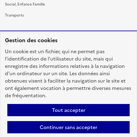
Social, Enfance Famille
Transports
Gestion des cookies
RÉPUBLIQUE
Un cookie est un fichier, qui ne permet pas
FRANÇAISE
l’identification de l’utilisateur du site, mais qui
enregistre des informations relatives à la navigation
d’un ordinateur sur un site. Les données ainsi
obtenues visent à faciliter la navigation sur le site et
fonction-publique.gouv.fr
legifrance.gouv.fr
ont également vocation à permettre diverses mesures
de fréquentation.
gouvernement.fr
service-public.fr
data.gouv.fr
Tout accepter
Plan du site
Accessibilité : totalement conforme
Personnaliser les cookies
Mentions légales
Contact
Aide
Continuer sans accepter
candidats