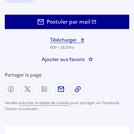
Domaine :
Postuler par mail
Télécharger
PDF – 25.21Ko
Ajouter aux favoris
: CHEF DE PROJET 
Partager la page
Partager sur Facebook
Partager sur X (anciennement Twitter) - nouv
Partager sur LinkedIn
Partager par email
Copier dans le presse
Veuillez
autoriser le dépôt de cookies
pour partager sur Facebook,
Twitter et LinkedIn.