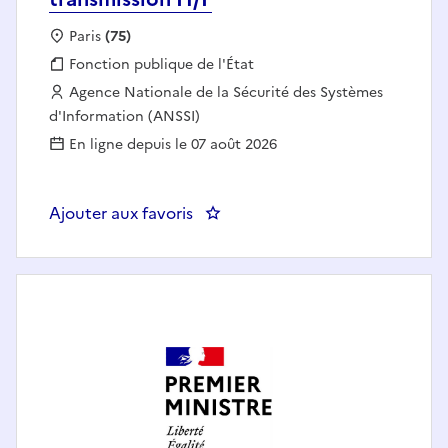
Localisation :
Paris
(75)
Fonction publique :
Fonction publique de l'État
Employeur :
Agence Nationale de la Sécurité des Systèmes
d'Information (ANSSI)
En ligne depuis le 07 août 2026
Ajouter aux favoris
: Chef(fe) du bureau veille et tr