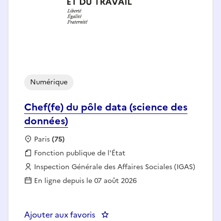
Numérique
Chef(fe) du pôle data (science des
données)
Localisation :
Paris
(75)
Fonction publique :
Fonction publique de l'État
Employeur :
Inspection Générale des Affaires Sociales (IGAS)
En ligne depuis le 07 août 2026
Ajouter aux favoris
: Chef(fe) du pôle data (science