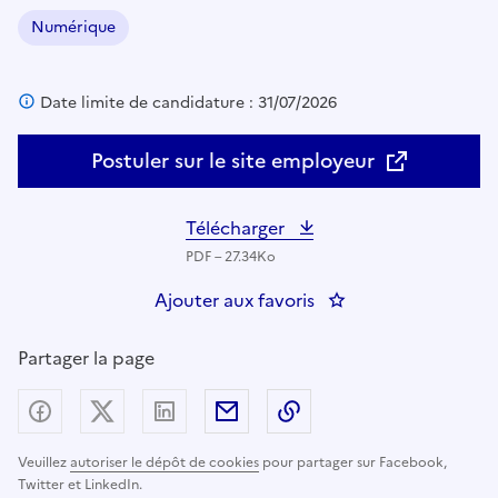
Numérique
Domaine :
Date limite de candidature : 31/07/2026
Postuler sur le site employeur
Télécharger
PDF – 27.34Ko
Ajouter aux favoris
: Chef de projet tran
Partager la page
Partager sur Facebook
Partager sur X (anciennement Twitter) - nouv
Partager sur LinkedIn
Partager par email
Copier dans le presse
Veuillez
autoriser le dépôt de cookies
pour partager sur Facebook,
Twitter et LinkedIn.