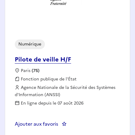
Numérique
Pilote de veille H/F
Localisation :
Paris
(75)
Fonction publique :
Fonction publique de l'État
Employeur :
Agence Nationale de la Sécurité des Systèmes
d'Information (ANSSI)
En ligne depuis le 07 août 2026
Ajouter aux favoris
: Pilote de veille H/F