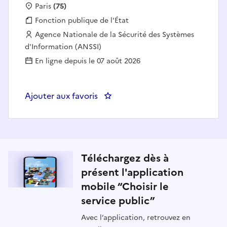
Localisation :
Paris
(75)
Fonction publique :
Fonction publique de l'État
Employeur :
Agence Nationale de la Sécurité des Systèmes
d'Information (ANSSI)
En ligne depuis le 07 août 2026
Ajouter aux favoris
: Ingénieur pilote en détection d
Téléchargez dès à
présent l'application
mobile “Choisir le
service public”
Avec l’application, retrouvez en