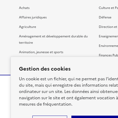
Achats
Culture et P
Affaires juridiques
Défense
Agriculture
Direction et
Aménagement et développement durable du
Enseignemen
territoire
Environnem
Animation, jeunesse et sports
Finances Pub
Bâtiment
Gestion budg
Gestion des cookies
Un cookie est un fichier, qui ne permet pas l’identi
du site, mais qui enregistre des informations relat
ordinateur sur un site. Les données ainsi obtenues 
RÉPUBLIQUE
navigation sur le site et ont également vocation 
FRANÇAISE
mesures de fréquentation.