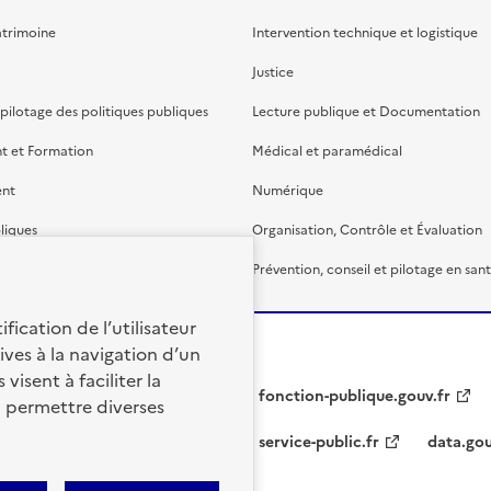
atrimoine
Intervention technique et logistique
Justice
 pilotage des politiques publiques
Lecture publique et Documentation
t et Formation
Médical et paramédical
ent
Numérique
liques
Organisation, Contrôle et Évaluation
étaire et financière
Prévention, conseil et pilotage en san
fication de l’utilisateur
ives à la navigation d’un
visent à faciliter la
fonction-publique.gouv.fr
à permettre diverses
service-public.fr
data.gou