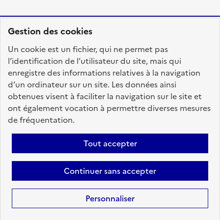
Gestion des cookies
RÉPUBLIQUE
Un cookie est un fichier, qui ne permet pas
FRANÇAISE
l’identification de l’utilisateur du site, mais qui
enregistre des informations relatives à la navigation
d’un ordinateur sur un site. Les données ainsi
obtenues visent à faciliter la navigation sur le site et
fonction-publique.gouv.fr
legifrance.gouv.fr
ont également vocation à permettre diverses mesures
de fréquentation.
gouvernement.fr
service-public.fr
data.gouv.fr
Tout accepter
Plan du site
Accessibilité : totalement conforme
Personnaliser les cookies
Mentions légales
Contact
Aide
Continuer sans accepter
candidats
Personnaliser
Sauf mention contraire, tous les textes de ce site sont sous
licence
etalab-2.0