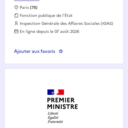
Localisation :
Paris
(75)
Fonction publique :
Fonction publique de l'État
Employeur :
Inspection Générale des Affaires Sociales (IGAS)
En ligne depuis le 07 août 2026
Ajouter aux favoris
: Chef(fe) du pôle data (science