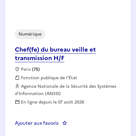
Numérique
Chef(fe) du bureau veille et
transmission H/F
Localisation :
Paris
(75)
Fonction publique :
Fonction publique de l'État
Employeur :
Agence Nationale de la Sécurité des Systèmes
d'Information (ANSSI)
En ligne depuis le 07 août 2026
Ajouter aux favoris
: Chef(fe) du bureau veille et tr