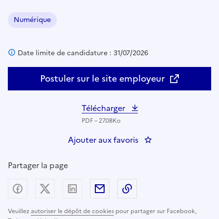
Numérique
Domaine :
Date limite de candidature : 31/07/2026
Postuler sur le site employeur
Télécharger
PDF – 27.08Ko
Ajouter aux favoris
: Chef du bureau Ma
Partager la page
Partager sur Facebook
Partager sur X (anciennement Twitter) - nouv
Partager sur LinkedIn
Partager par email
Copier dans le presse
Veuillez
autoriser le dépôt de cookies
pour partager sur Facebook,