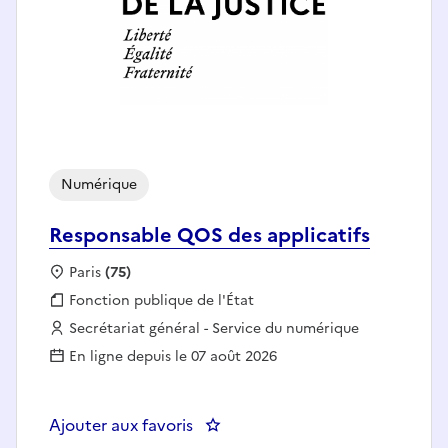
Numérique
Responsable QOS des applicatifs
Localisation :
Paris
(75)
Fonction publique :
Fonction publique de l'État
Employeur :
Secrétariat général - Service du numérique
En ligne depuis le 07 août 2026
Ajouter aux favoris
: Responsable QOS des applicati