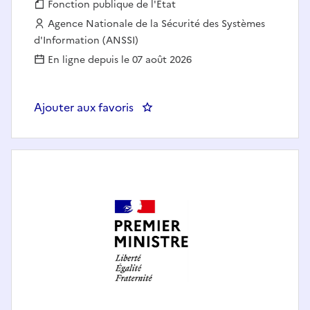
Fonction publique :
Fonction publique de l'État
Employeur :
Agence Nationale de la Sécurité des Systèmes
d'Information (ANSSI)
En ligne depuis le 07 août 2026
Ajouter aux favoris
: Pilote de veille H/F