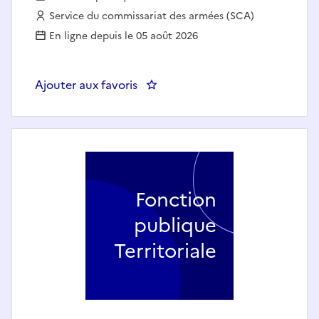
Employeur :
Service du commissariat des armées (SCA)
En ligne depuis le 05 août 2026
Ajouter aux favoris
: CHEF ECHELON COORDINATI
Fonction
publique
Territoriale