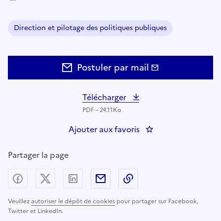
Direction et pilotage des politiques publiques
Domaine :
Postuler par mail
Télécharger
PDF – 24.11Ko
Ajouter aux favoris
: Cheffe-chef d'étab
Partager la page
Partager sur Facebook
Partager sur X (anciennement Twitter) - nouv
Partager sur LinkedIn
Partager par email
Copier dans le presse
Veuillez
autoriser le dépôt de cookies
pour partager sur Facebook,
Twitter et LinkedIn.