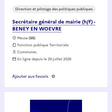
Direction et pilotage des politiques publiques
Secrétaire général de mairie (h/f) -
BENEY EN WOEVRE
Localisation :
Meuse
(55)
Fonction publique :
Fonction publique Territoriale
Employeur :
Communes
En ligne depuis le 29 juillet 2026
Ajouter aux favoris
: Secrétaire général de mairie (