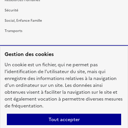
Sécurité
Social, Enfance Famille
Transports
Gestion des cookies
RÉPUBLIQUE
Un cookie est un fichier, qui ne permet pas
FRANÇAISE
l’identification de l’utilisateur du site, mais qui
enregistre des informations relatives à la navigation
d’un ordinateur sur un site. Les données ainsi
obtenues visent à faciliter la navigation sur le site et
fonction-publique.gouv.fr
legifrance.gouv.fr
ont également vocation à permettre diverses mesures
de fréquentation.
gouvernement.fr
service-public.fr
data.gouv.fr
Tout accepter
Plan du site
Accessibilité : totalement conforme