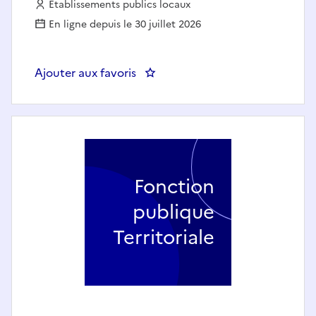
Employeur :
Etablissements publics locaux
En ligne depuis le 30 juillet 2026
Ajouter aux favoris
: Secrétaire général de mairie (
Fonction
publique
Territoriale