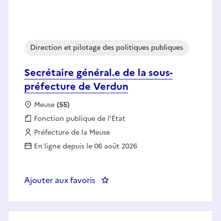
Direction et pilotage des politiques publiques
Secrétaire général.e de la sous-
préfecture de Verdun
Localisation :
Meuse
(55)
Fonction publique :
Fonction publique de l'État
Employeur :
Préfecture de la Meuse
En ligne depuis le 06 août 2026
Ajouter aux favoris
: Secrétaire général.e de la sous