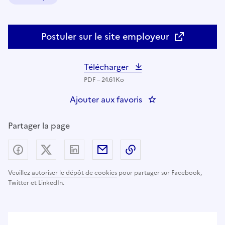
Domaine :
Postuler sur le site employeur
Télécharger
PDF – 24.61Ko
Ajouter aux favoris
: Chef(fe) de proje
Partager la page
Partager sur Facebook
Partager sur X (anciennement Twitter) - nouv
Partager sur LinkedIn
Partager par email
Copier dans le presse
Veuillez
autoriser le dépôt de cookies
pour partager sur Facebook,
Twitter et LinkedIn.