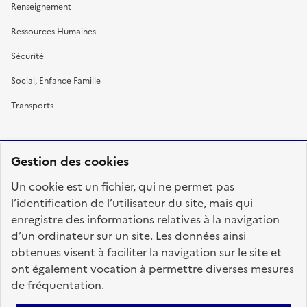
Renseignement
Ressources Humaines
Sécurité
Social, Enfance Famille
Transports
Gestion des cookies
RÉPUBLIQUE
Un cookie est un fichier, qui ne permet pas
FRANÇAISE
l’identification de l’utilisateur du site, mais qui
enregistre des informations relatives à la navigation
d’un ordinateur sur un site. Les données ainsi
obtenues visent à faciliter la navigation sur le site et
fonction-publique.gouv.fr
legifrance.gouv.fr
ont également vocation à permettre diverses mesures
de fréquentation.
gouvernement.fr
service-public.fr
data.gouv.fr