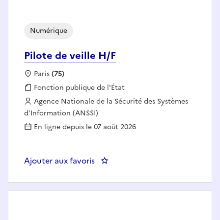
Numérique
Pilote de veille H/F
Localisation :
Paris
(75)
Fonction publique :
Fonction publique de l'État
Employeur :
Agence Nationale de la Sécurité des Systèmes
d'Information (ANSSI)
En ligne depuis le 07 août 2026
Ajouter aux favoris
: Pilote de veille H/F