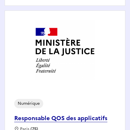
Numérique
Responsable QOS des applicatifs
Localisation :
Paris
(75)