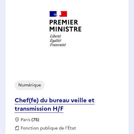
Numérique
Chef(fe) du bureau veille et
transmission H/F
Localisation :
Paris
(75)
Fonction publique :
Fonction publique de l'État