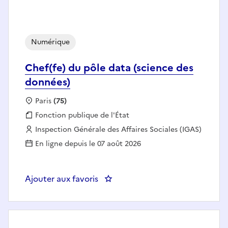
Numérique
Chef(fe) du pôle data (science des
données)
Localisation :
Paris
(75)
Fonction publique :
Fonction publique de l'État
Employeur :
Inspection Générale des Affaires Sociales (IGAS)
En ligne depuis le 07 août 2026
Ajouter aux favoris
: Chef(fe) du pôle data (science