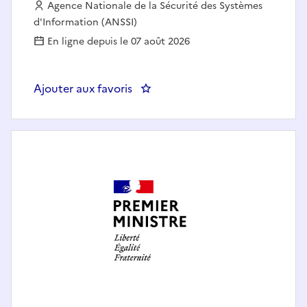
Employeur :
Agence Nationale de la Sécurité des Systèmes
d'Information (ANSSI)
En ligne depuis le 07 août 2026
Ajouter aux favoris
: Chef(fe) du bureau veille et tr