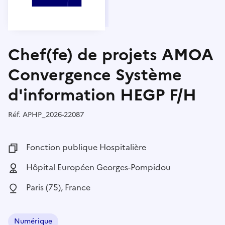
Chef(fe) de projets AMOA
Convergence Système
d'information HEGP F/H
Réf.
Référence :
APHP_2026-22087
Fonction publique :
Fonction publique Hospitalière
Employeur :
Hôpital Européen Georges-Pompidou
Localisation :
Paris (75), France
Numérique