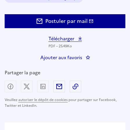
Domaine :
Postuler par mail
Télécharger
PDF – 25.49Ko
Ajouter aux favoris
: CONDUCTEUR DE 
Partager la page
Partager sur Facebook
Partager sur X (anciennement Twitter) - nouv
Partager sur LinkedIn
Partager par email
Copier dans le presse
Veuillez
autoriser le dépôt de cookies
pour partager sur Facebook,
Twitter et LinkedIn.