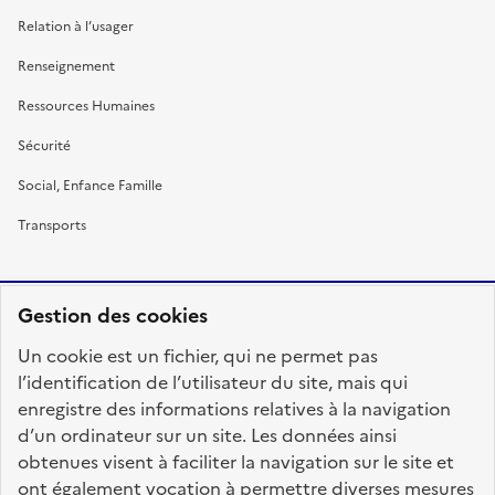
Relation à l’usager
Renseignement
Ressources Humaines
Sécurité
Social, Enfance Famille
Transports
Gestion des cookies
RÉPUBLIQUE
Un cookie est un fichier, qui ne permet pas
FRANÇAISE
l’identification de l’utilisateur du site, mais qui
enregistre des informations relatives à la navigation
d’un ordinateur sur un site. Les données ainsi
obtenues visent à faciliter la navigation sur le site et
fonction-publique.gouv.fr
legifrance.gouv.fr
ont également vocation à permettre diverses mesures