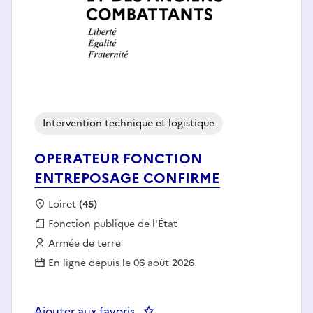
Intervention technique et logistique
OPERATEUR FONCTION
ENTREPOSAGE CONFIRME
Localisation :
Loiret
(45)
Fonction publique :
Fonction publique de l'État
Employeur :
Armée de terre
En ligne depuis le 06 août 2026
Ajouter aux favoris
: OPERATEUR FONCTION ENTR